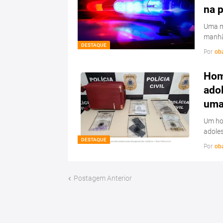
na 
Uma mu
manhã
DESTAQUE
Por
ob
Hom
ado
uma 
Um hom
adoles
DESTAQUE
Por
ob
Postagem Anterior