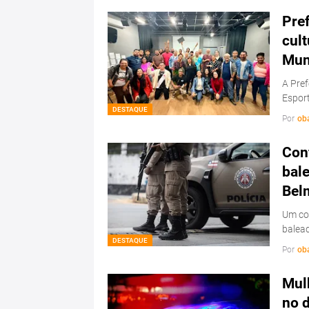
Pref
cul
Mun
A Pref
Esport
DESTAQUE
Por
ob
Conf
bale
Bel
Um con
balead
DESTAQUE
Por
ob
Mulh
no d