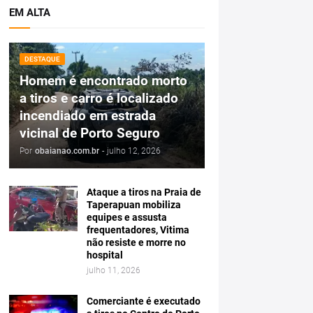
EM ALTA
DESTAQUE
Homem é encontrado morto
a tiros e carro é localizado
incendiado em estrada
vicinal de Porto Seguro
Por
obaianao.com.br
-
julho 12, 2026
Ataque a tiros na Praia de
Taperapuan mobiliza
equipes e assusta
frequentadores, Vitima
não resiste e morre no
hospital
julho 11, 2026
Comerciante é executado