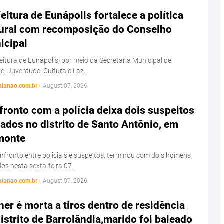
eitura de Eunápolis fortalece a política
tural com recomposição do Conselho
icipal
eitura de Eunápolis, por meio da Secretaria Municipal de
e, Juventude, Cultura e Laz…
aianao.com.br
-
August 07, 2026
ronto com a polícia deixa dois suspeitos
ados no distrito de Santo Antônio, em
monte
fronto entre policiais e suspeitos, terminou com dois homens
os nesta sexta-feira 07…
aianao.com.br
-
August 07, 2026
er é morta a tiros dentro de residência
istrito de Barrolândia,marido foi baleado