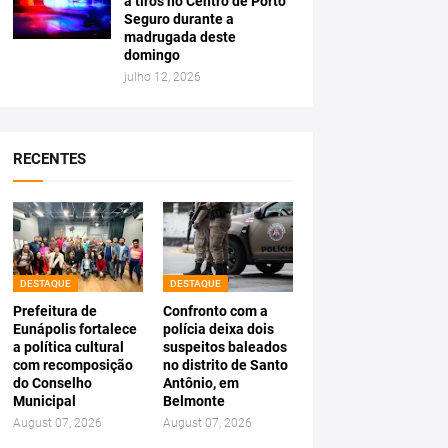
a tiros no Centro de Porto
Seguro durante a
madrugada deste
domingo
julho 12, 2026
RECENTES
DESTAQUE
DESTAQUE
Prefeitura de
Confronto com a
Eunápolis fortalece
polícia deixa dois
a política cultural
suspeitos baleados
com recomposição
no distrito de Santo
do Conselho
Antônio, em
Municipal
Belmonte
August 07, 2026
August 07, 2026