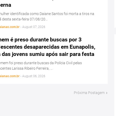
perna
lher identificada como Daiane Santos foi morta a tiros na
 desta sexta-feira 07/08/20…
aianao.com.br
-
August 07, 2026
em é preso durante buscas por 3
lescentes desaparecidas em Eunapolis,
das jovens sumiu após sair para festa
em foi preso durante buscas da Polícia Civil pelas
centes Larissa Ribeiro Ferreira, …
aianao.com.br
-
August 06, 2026
Próxima Postagem