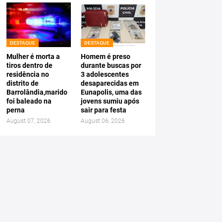
DESTAQUE
DESTAQUE
Mulher é morta a
Homem é preso
tiros dentro de
durante buscas por
residência no
3 adolescentes
distrito de
desaparecidas em
Barrolândia,marido
Eunapolis, uma das
foi baleado na
jovens sumiu após
perna
sair para festa
August 07, 2026
August 06, 2026