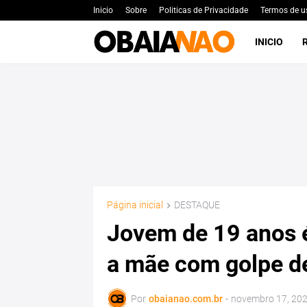
Inicio
Sobre
Politicas de Privacidade
Termos de u
INICIO
Página inicial
DESTAQUE
Jovem de 19 anos é
a mãe com golpe d
Por
obaianao.com.br
-
novembro 17, 20