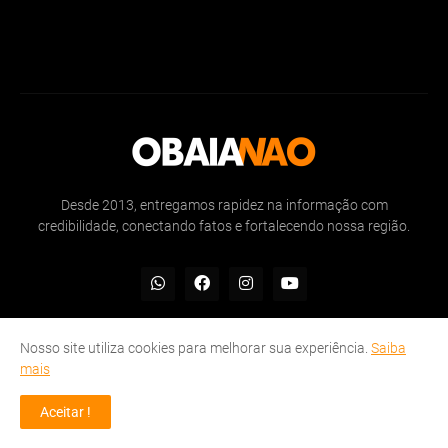
Desde 2013, entregamos rapidez na informação com
credibilidade, conectando fatos e fortalecendo nossa região.
Nosso site utiliza cookies para melhorar sua experiência.
Saiba
mais
Inicio
Sobre
Politicas de Privacidade
Contate-nos
Aceitar !
© OBAIANAO 2013 - 2025 | Rapidez na informação