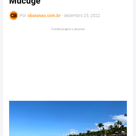
Mucugê
Por
obaianao.com.br
-
dezembro 25, 2022
Continua após o anuncio