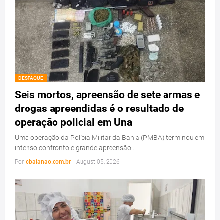
DESTAQUE
Seis mortos, apreensão de sete armas e
drogas apreendidas é o resultado de
operação policial em Una
Uma operação da Polícia Militar da Bahia (PMBA) terminou em
intenso confronto e grande apreensão…
Por
obaianao.com.br
-
August 05, 2026