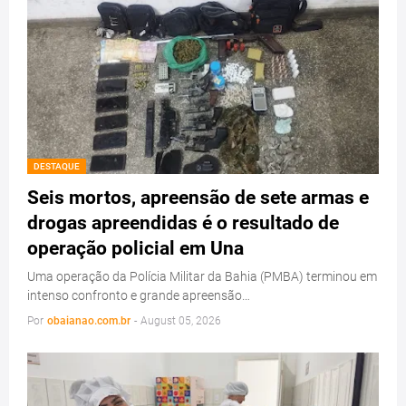
DESTAQUE
Seis mortos, apreensão de sete armas e
drogas apreendidas é o resultado de
operação policial em Una
Uma operação da Polícia Militar da Bahia (PMBA) terminou em
intenso confronto e grande apreensão…
Por
obaianao.com.br
-
August 05, 2026