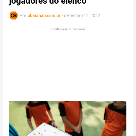
jogadores do elenco
Por
obaianao.com.br
-
dezembro 12, 2022
Continua após o anuncio