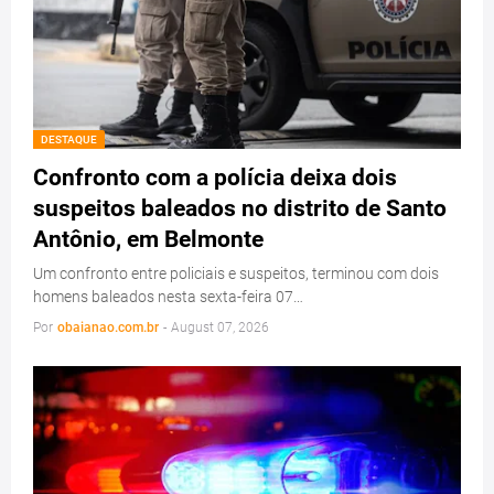
DESTAQUE
Confronto com a polícia deixa dois
suspeitos baleados no distrito de Santo
Antônio, em Belmonte
Um confronto entre policiais e suspeitos, terminou com dois
homens baleados nesta sexta-feira 07…
Por
obaianao.com.br
-
August 07, 2026