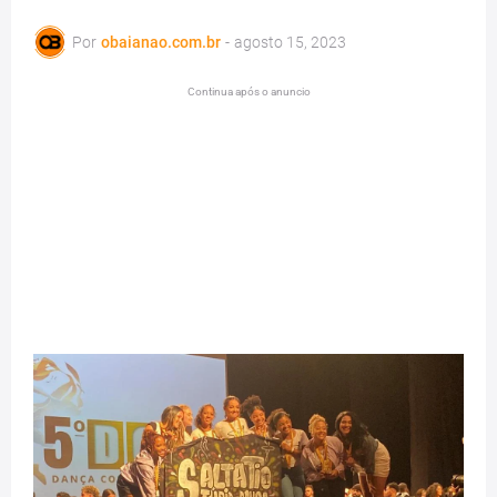
Por
obaianao.com.br
-
agosto 15, 2023
Continua após o anuncio