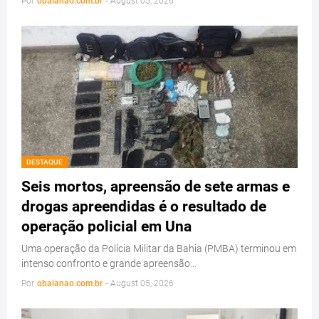
Por
obaianao.com.br
-
August 05, 2026
DESTAQUE
Seis mortos, apreensão de sete armas e
drogas apreendidas é o resultado de
operação policial em Una
Uma operação da Polícia Militar da Bahia (PMBA) terminou em
intenso confronto e grande apreensão…
Por
obaianao.com.br
-
August 05, 2026