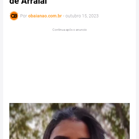
de Arraial
Por
obaianao.com.br
-
outubro 15, 2023
Continua após o anuncio