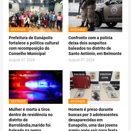
DESTAQUE
DESTAQUE
Prefeitura de Eunápolis
Confronto com a polícia
fortalece a política cultural
deixa dois suspeitos
com recomposição do
baleados no distrito de
Conselho Municipal
Santo Antônio, em Belmonte
August 07, 2026
August 07, 2026
DESTAQUE
DESTAQUE
Mulher é morta a tiros
Homem é preso durante
dentro de residência no
buscas por 3 adolescentes
distrito de
desaparecidas em
Barrolândia,marido foi
Eunapolis, uma das jovens
baleado na perna
sumiu após sair para festa