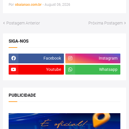
Por
obaianao.com.br
-
August 06, 2026
Postagem Anterior
Próxima Postagem
SIGA-NOS
Facebook
Instagram
Youtube
Whatsapp
PUBLICIDADE