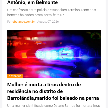
Antônio, em Belmonte
Um confronto entre policiais e suspeitos, terminou com dois
homens baleados nesta sexta-feira 07…
Por
obaianao.com.br
-
August 07, 2026
DESTAQUE
Mulher é morta a tiros dentro de
residência no distrito de
Barrolândia,marido foi baleado na perna
Uma mulher identificada como Daiane Santos foi morta a tiros