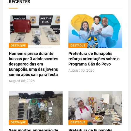
RECENTES
DESTAQUE
DESTAQUE
Homem é preso durante
Prefeitura de Eunápolis
buscas por 3 adolescentes
reforça orientações sobre o
desaparecidas em
Programa Gás do Povo
Eunapolis, uma das jovens
August 05, 2026
sumiu após sair para festa
August 06, 2026
DESTAQUE
DESTAQUE
Seis mortos, apreensão de
Prefeitura de Eunápolis