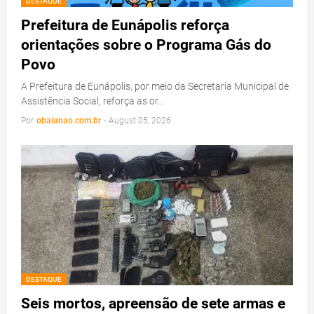
DESTAQUE
Prefeitura de Eunápolis reforça
orientações sobre o Programa Gás do
Povo
A Prefeitura de Eunápolis, por meio da Secretaria Municipal de
Assistência Social, reforça as or…
Por
obaianao.com.br
-
August 05, 2026
DESTAQUE
Seis mortos, apreensão de sete armas e