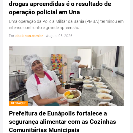
drogas apreendidas é o resultado de
operação policial em Una
Uma operação da Polícia Militar da Bahia (PMBA) terminou em
intenso confronto e grande apreensão…
Por
obaianao.com.br
-
August 05, 2026
DESTAQUE
Prefeitura de Eunápolis fortalece a
segurança alimentar com as Cozinhas
Comunitárias Municipais