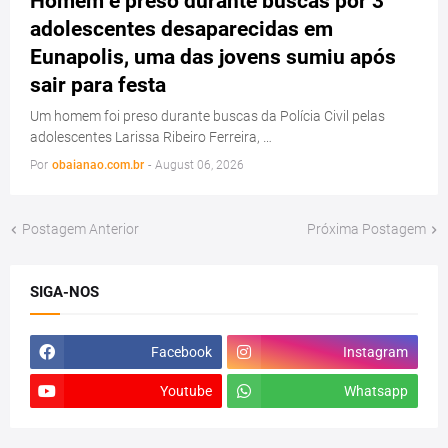
Homem é preso durante buscas por 3
adolescentes desaparecidas em
Eunapolis, uma das jovens sumiu após
sair para festa
Um homem foi preso durante buscas da Polícia Civil pelas
adolescentes Larissa Ribeiro Ferreira, …
Por
obaianao.com.br
-
August 06, 2026
Postagem Anterior
Próxima Postagem
SIGA-NOS
Facebook
Instagram
Youtube
Whatsapp