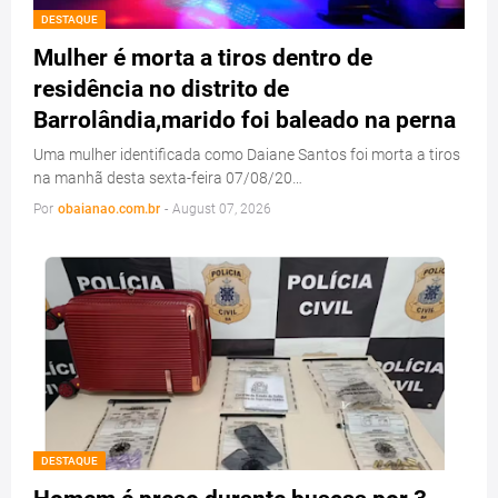
DESTAQUE
Mulher é morta a tiros dentro de
residência no distrito de
Barrolândia,marido foi baleado na perna
Uma mulher identificada como Daiane Santos foi morta a tiros
na manhã desta sexta-feira 07/08/20…
Por
obaianao.com.br
-
August 07, 2026
DESTAQUE