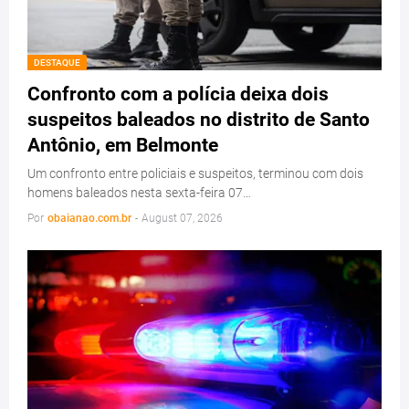
DESTAQUE
Confronto com a polícia deixa dois
suspeitos baleados no distrito de Santo
Antônio, em Belmonte
Um confronto entre policiais e suspeitos, terminou com dois
homens baleados nesta sexta-feira 07…
Por
obaianao.com.br
-
August 07, 2026