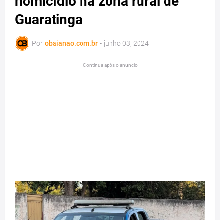
homicídio na zona rural de
Guaratinga
Por
obaianao.com.br
-
junho 03, 2024
Continua após o anuncio