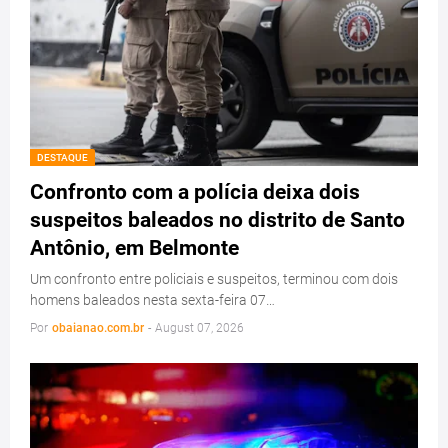
DESTAQUE
Confronto com a polícia deixa dois
suspeitos baleados no distrito de Santo
Antônio, em Belmonte
Um confronto entre policiais e suspeitos, terminou com dois
homens baleados nesta sexta-feira 07…
Por
obaianao.com.br
-
August 07, 2026