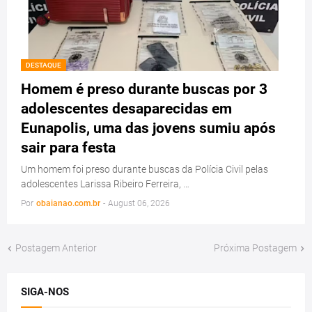
DESTAQUE
Homem é preso durante buscas por 3
adolescentes desaparecidas em
Eunapolis, uma das jovens sumiu após
sair para festa
Um homem foi preso durante buscas da Polícia Civil pelas
adolescentes Larissa Ribeiro Ferreira, …
Por
obaianao.com.br
-
August 06, 2026
Postagem Anterior
Próxima Postagem
SIGA-NOS