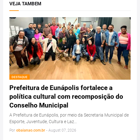
VEJA TAMBEM
DESTAQUE
Prefeitura de Eunápolis fortalece a
política cultural com recomposição do
Conselho Municipal
A Prefeitura de Eunápolis, por meio da Secretaria Municipal de
Esporte, Juventude, Cultura e Laz…
Por
obaianao.com.br
-
August 07, 2026