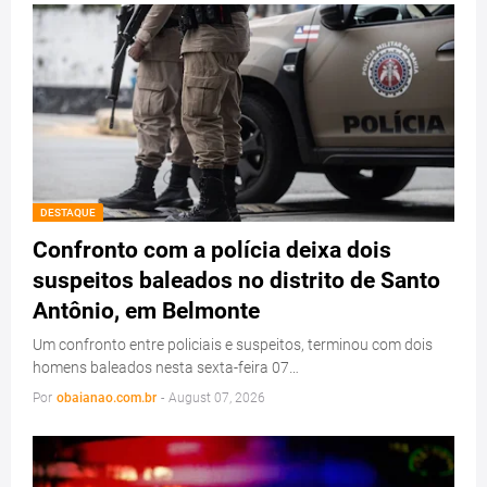
DESTAQUE
Confronto com a polícia deixa dois
suspeitos baleados no distrito de Santo
Antônio, em Belmonte
Um confronto entre policiais e suspeitos, terminou com dois
homens baleados nesta sexta-feira 07…
Por
obaianao.com.br
-
August 07, 2026