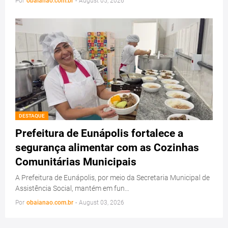
Por
obaianao.com.br
-
August 05, 2026
DESTAQUE
Prefeitura de Eunápolis fortalece a
segurança alimentar com as Cozinhas
Comunitárias Municipais
A Prefeitura de Eunápolis, por meio da Secretaria Municipal de
Assistência Social, mantém em fun…
Por
obaianao.com.br
-
August 03, 2026