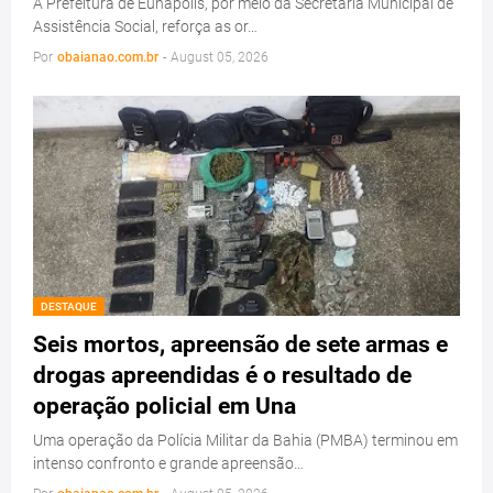
A Prefeitura de Eunápolis, por meio da Secretaria Municipal de
Assistência Social, reforça as or…
Por
obaianao.com.br
-
August 05, 2026
DESTAQUE
Seis mortos, apreensão de sete armas e
drogas apreendidas é o resultado de
operação policial em Una
Uma operação da Polícia Militar da Bahia (PMBA) terminou em
intenso confronto e grande apreensão…