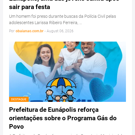
sair para festa
Um homem foi preso durante buscas da Polícia Civil pelas
adolescentes Larissa Ribeiro Ferreira, …
Por
obaianao.com.br
-
August 06, 2026
DESTAQUE
Prefeitura de Eunápolis reforça
orientações sobre o Programa Gás do
Povo