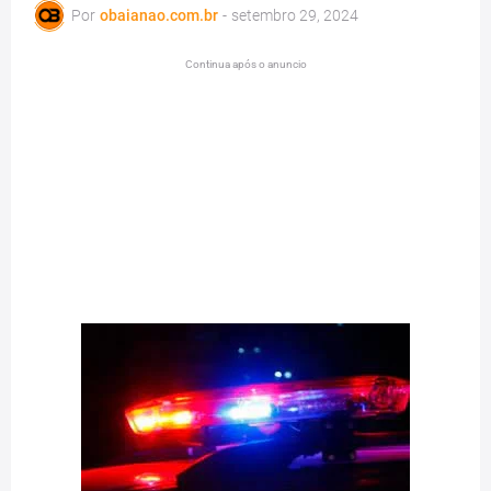
Por
obaianao.com.br
-
setembro 29, 2024
Continua após o anuncio