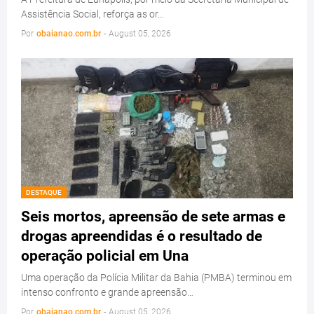
Assistência Social, reforça as or…
Por
obaianao.com.br
-
August 05, 2026
DESTAQUE
Seis mortos, apreensão de sete armas e
drogas apreendidas é o resultado de
operação policial em Una
Uma operação da Polícia Militar da Bahia (PMBA) terminou em
intenso confronto e grande apreensão…
Por
obaianao.com.br
-
August 05, 2026