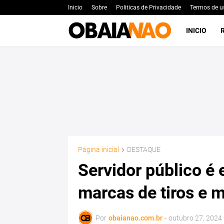
Inicio
Sobre
Politicas de Privacidade
Termos de u
INICIO
Página inicial
DESTAQUE
Servidor público é
marcas de tiros e 
Por
obaianao.com.br
-
outubro 27, 2024