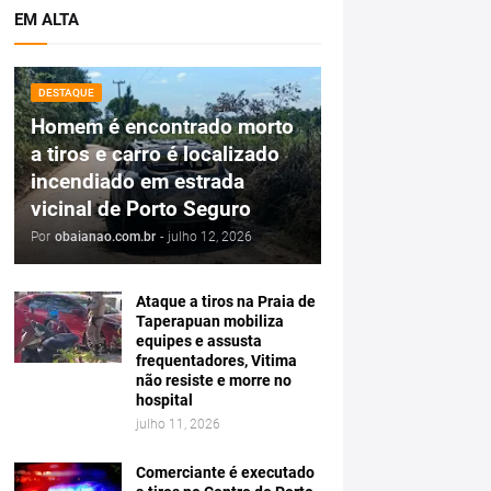
EM ALTA
DESTAQUE
Homem é encontrado morto
a tiros e carro é localizado
incendiado em estrada
vicinal de Porto Seguro
Por
obaianao.com.br
-
julho 12, 2026
Ataque a tiros na Praia de
Taperapuan mobiliza
equipes e assusta
frequentadores, Vitima
não resiste e morre no
hospital
julho 11, 2026
Comerciante é executado