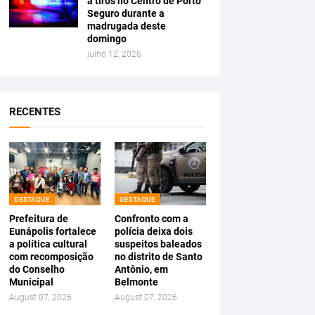
a tiros no Centro de Porto
Seguro durante a
madrugada deste
domingo
julho 12, 2026
RECENTES
DESTAQUE
DESTAQUE
Prefeitura de
Confronto com a
Eunápolis fortalece
polícia deixa dois
a política cultural
suspeitos baleados
com recomposição
no distrito de Santo
do Conselho
Antônio, em
Municipal
Belmonte
August 07, 2026
August 07, 2026