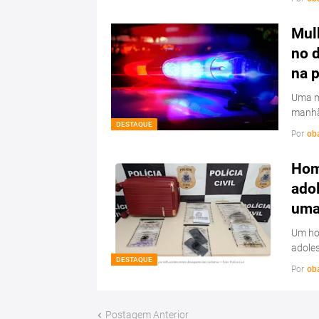
Mulh
no d
na 
Uma mu
manhã
DESTAQUE
Por
ob
Hom
ado
uma 
Um hom
adoles
DESTAQUE
Por
ob
Postagem Anterior