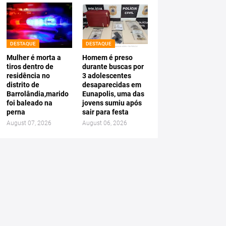
DESTAQUE
DESTAQUE
Mulher é morta a
Homem é preso
tiros dentro de
durante buscas por
residência no
3 adolescentes
distrito de
desaparecidas em
Barrolândia,marido
Eunapolis, uma das
foi baleado na
jovens sumiu após
perna
sair para festa
August 07, 2026
August 06, 2026