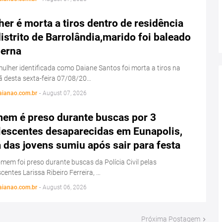
er é morta a tiros dentro de residência
istrito de Barrolândia,marido foi baleado
perna
lher identificada como Daiane Santos foi morta a tiros na
 desta sexta-feira 07/08/20…
aianao.com.br
-
August 07, 2026
em é preso durante buscas por 3
lescentes desaparecidas em Eunapolis,
das jovens sumiu após sair para festa
em foi preso durante buscas da Polícia Civil pelas
centes Larissa Ribeiro Ferreira, …
aianao.com.br
-
August 06, 2026
Próxima Postagem