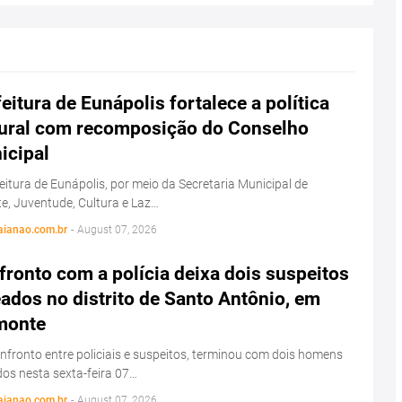
eitura de Eunápolis fortalece a política
tural com recomposição do Conselho
icipal
eitura de Eunápolis, por meio da Secretaria Municipal de
e, Juventude, Cultura e Laz…
aianao.com.br
-
August 07, 2026
ronto com a polícia deixa dois suspeitos
ados no distrito de Santo Antônio, em
monte
fronto entre policiais e suspeitos, terminou com dois homens
os nesta sexta-feira 07…
aianao.com.br
-
August 07, 2026