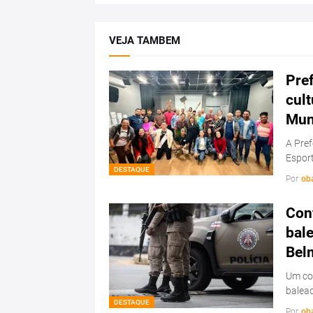
VEJA TAMBEM
Pref
cul
Mun
A Pref
Esport
DESTAQUE
Por
ob
Conf
bale
Bel
Um con
balead
DESTAQUE
Por
ob