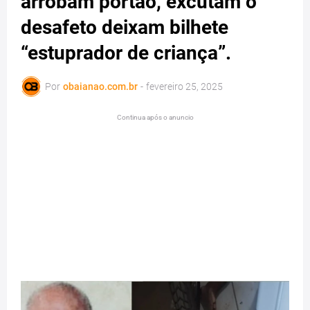
arrobam portão, excutam o
desafeto deixam bilhete
“estuprador de criança”.
Por
obaianao.com.br
-
fevereiro 25, 2025
Continua após o anuncio