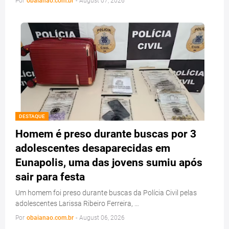
Por
obaianao.com.br
-
August 07, 2026
DESTAQUE
Homem é preso durante buscas por 3
adolescentes desaparecidas em
Eunapolis, uma das jovens sumiu após
sair para festa
Um homem foi preso durante buscas da Polícia Civil pelas
adolescentes Larissa Ribeiro Ferreira, …
Por
obaianao.com.br
-
August 06, 2026