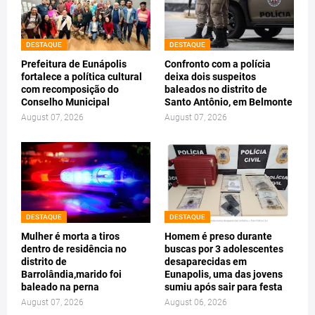
DESTAQUE
DESTAQUE
Prefeitura de Eunápolis
Confronto com a polícia
fortalece a política cultural
deixa dois suspeitos
com recomposição do
baleados no distrito de
Conselho Municipal
Santo Antônio, em Belmonte
August 07, 2026
August 07, 2026
DESTAQUE
DESTAQUE
Mulher é morta a tiros
Homem é preso durante
dentro de residência no
buscas por 3 adolescentes
distrito de
desaparecidas em
Barrolândia,marido foi
Eunapolis, uma das jovens
baleado na perna
sumiu após sair para festa
August 07, 2026
August 06, 2026