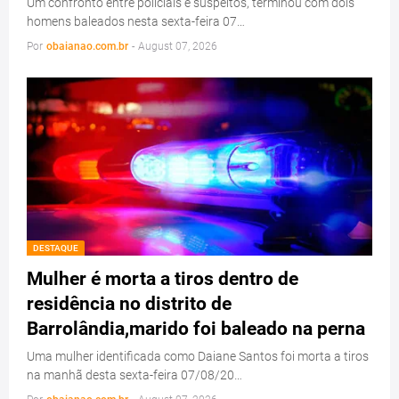
Um confronto entre policiais e suspeitos, terminou com dois
homens baleados nesta sexta-feira 07…
Por
obaianao.com.br
-
August 07, 2026
DESTAQUE
Mulher é morta a tiros dentro de
residência no distrito de
Barrolândia,marido foi baleado na perna
Uma mulher identificada como Daiane Santos foi morta a tiros
na manhã desta sexta-feira 07/08/20…