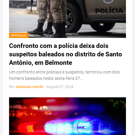
DESTAQUE
Confronto com a polícia deixa dois
suspeitos baleados no distrito de Santo
Antônio, em Belmonte
Um confronto entre policiais e suspeitos, terminou com dois
homens baleados nesta sexta-feira 07…
Por
obaianao.com.br
-
August 07, 2026