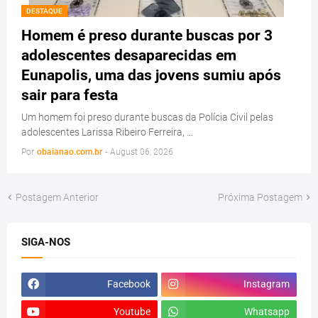
DESTAQUE
Homem é preso durante buscas por 3
adolescentes desaparecidas em
Eunapolis, uma das jovens sumiu após
sair para festa
Um homem foi preso durante buscas da Polícia Civil pelas
adolescentes Larissa Ribeiro Ferreira, …
Por
obaianao.com.br
-
August 06, 2026
Postagem Anterior
Próxima Postagem
SIGA-NOS
Facebook
Instagram
Youtube
Whatsapp