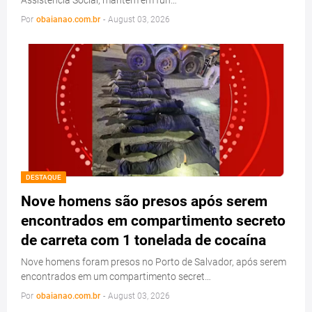
Assistência Social, mantém em fun…
Por
obaianao.com.br
-
August 03, 2026
DESTAQUE
Nove homens são presos após serem
encontrados em compartimento secreto
de carreta com 1 tonelada de cocaína
Nove homens foram presos no Porto de Salvador, após serem
encontrados em um compartimento secret…
Por
obaianao.com.br
-
August 03, 2026