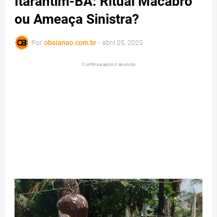
Itarantim-BA: Ritual Macabro
ou Ameaça Sinistra?
Por
obaianao.com.br
-
abril 05, 2025
Continua após o anuncio