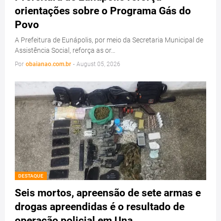
orientações sobre o Programa Gás do
Povo
A Prefeitura de Eunápolis, por meio da Secretaria Municipal de
Assistência Social, reforça as or…
Por
obaianao.com.br
-
August 05, 2026
DESTAQUE
Seis mortos, apreensão de sete armas e
drogas apreendidas é o resultado de
operação policial em Una