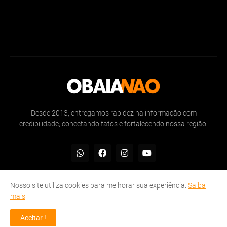
Desde 2013, entregamos rapidez na informação com
credibilidade, conectando fatos e fortalecendo nossa região.
Nosso site utiliza cookies para melhorar sua experiência.
Saiba
mais
Inicio
Sobre
Politicas de Privacidade
Contate-nos
Aceitar !
© OBAIANAO 2013 - 2025 | Rapidez na informação