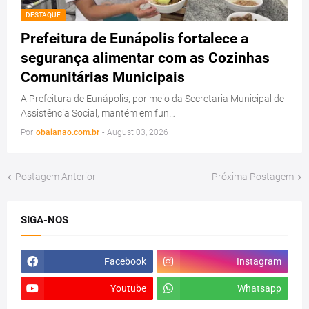
DESTAQUE
Prefeitura de Eunápolis fortalece a
segurança alimentar com as Cozinhas
Comunitárias Municipais
A Prefeitura de Eunápolis, por meio da Secretaria Municipal de
Assistência Social, mantém em fun…
Por
obaianao.com.br
-
August 03, 2026
Postagem Anterior
Próxima Postagem
SIGA-NOS
Facebook
Instagram
Youtube
Whatsapp