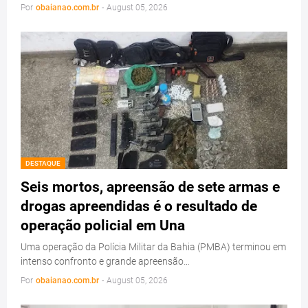
Por
obaianao.com.br
-
August 05, 2026
DESTAQUE
Seis mortos, apreensão de sete armas e
drogas apreendidas é o resultado de
operação policial em Una
Uma operação da Polícia Militar da Bahia (PMBA) terminou em
intenso confronto e grande apreensão…
Por
obaianao.com.br
-
August 05, 2026