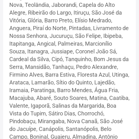
Nova, Teolândia, Jaborandi, Capela do Alto
Alegre, Ribeirão do Largo, Itiruçu, São José da
Vitória, Glória, Barro Preto, Elísio Medrado,
Anguera, Piraí do Norte, Pintadas, Livramento de
Nossa Senhora, Jucuruçu, São Felipe, Ibipeba,
Itapitanga, Angical, Palmeiras, Marcionílio
Souza, Itanagra, Jussiape, Coronel João Sá,
Cardeal da Silva, Cipó, Tanquinho, Bom Jesus da
Serra, Mansidão, Tanhaçu, Pedro Alexandre,
Firmino Alves, Barra Estiva, Floresta Azul, Utinga,
Arataca, Lamarão, Sítio do Quinto, Lajedão,
Iramaia, Paratinga, Barro Mendes, Água Fria,
Macajuba, Abaré, Souto Soares, Matina, Caatiba,
Valente, Igaporã, Salinas da Margarida, Boa
Vista do Tupim, Sátiro Dias, Chorrochó,
Pindobaçu, Mirangaba, Nova Canaã, São José
do Jacuípe, Canápolis, Santanópolis, Belo
Campo, Boninal, Guajeru, Almadina, Antônio