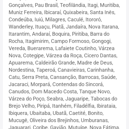
Gonçalves, Pau Brasil, Teofilândia, Itagi, Muritiba,
Muniz Ferreira, Ibicaraí, Quixabeira, Santa Inês,
Condeúba, Iuiú, Milagres, Caculé, Itororó,
Wanderley, Ituaçu, Piatã, Jandaíra, Nova Itarana,
Itarantim, Andaraí, Boquira, Piritiba, Barra do
Rocha, Itagimirim, Campo Formoso, Gongogi,
Vereda, Buerarema, Lafaiete Coutinho, Várzea
Nova, Cotegipe, Várzea da Roça, Cicero Dantas,
Apuarema, Caldeirão Grande, Madre de Deus,
Nordestina, Taperoá, Canavieiras, Carinhanha,
Catu, Serra Preta, Cansanção, Barrocas, Saúde,
Jacaraci, Morpará, Contendas do Sincorá,
Canudos, Dom Macedo Costa, Tanque Novo,
Várzea do Poço, Seabra, Jaguaripe, Tabocas do
Brejo Velho, Piripá, Itanhém, Filadélfia, Ibirataia,
Ibiquera, Ubaitaba, Ubatã, Caetité, Bonito,
Mucugê, Oliveira dos Brejinhos, Umburanas,
Jaguarari, Coribe, Gavião, Mutuípe, Nova Fátima,