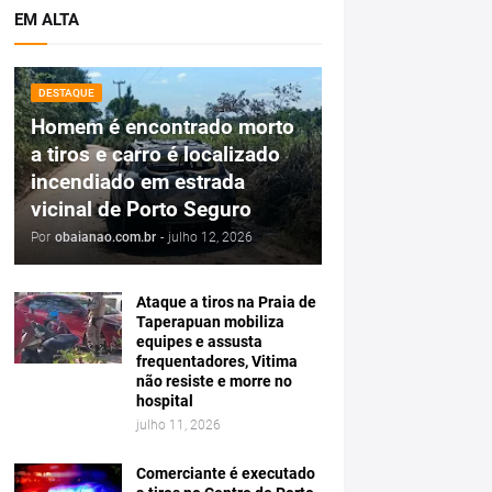
EM ALTA
DESTAQUE
Homem é encontrado morto
a tiros e carro é localizado
incendiado em estrada
vicinal de Porto Seguro
Por
obaianao.com.br
-
julho 12, 2026
Ataque a tiros na Praia de
Taperapuan mobiliza
equipes e assusta
frequentadores, Vitima
não resiste e morre no
hospital
julho 11, 2026
Comerciante é executado