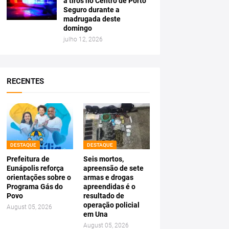
a tiros no Centro de Porto
Seguro durante a
madrugada deste
domingo
julho 12, 2026
RECENTES
DESTAQUE
DESTAQUE
Prefeitura de
Seis mortos,
Eunápolis reforça
apreensão de sete
orientações sobre o
armas e drogas
Programa Gás do
apreendidas é o
Povo
resultado de
operação policial
August 05, 2026
em Una
August 05, 2026