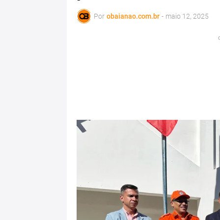
Por
obaianao.com.br
-
maio 12, 2025