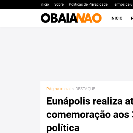
Inicio
Sobre
Politicas de Privacidade
Termos de u
INICIO
Página inicial
DESTAQUE
Eunápolis realiza a
comemoração aos 
política