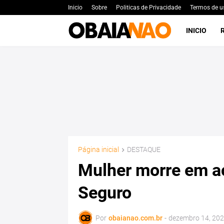
Inicio
Sobre
Politicas de Privacidade
Termos de u
INICIO
Página inicial
DESTAQUE
Mulher morre em a
Seguro
Por
obaianao.com.br
-
dezembro 14, 20