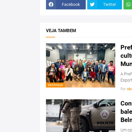
Facebook
Twitter
VEJA TAMBEM
Pref
cul
Mun
A Pref
Esport
DESTAQUE
Por
ob
Conf
bale
Bel
Um con