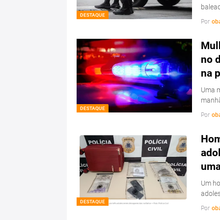
balead
DESTAQUE
Por
ob
Mulh
no d
na 
Uma mu
manhã
DESTAQUE
Por
ob
Hom
ado
uma 
Um hom
adoles
DESTAQUE
Por
ob