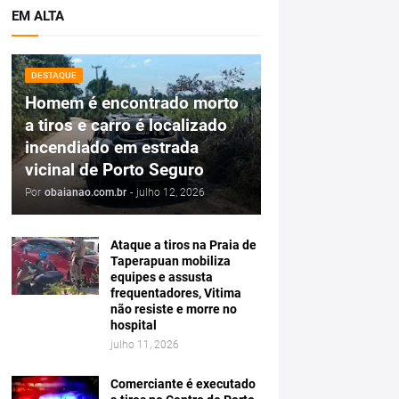
EM ALTA
DESTAQUE
Homem é encontrado morto
a tiros e carro é localizado
incendiado em estrada
vicinal de Porto Seguro
Por
obaianao.com.br
-
julho 12, 2026
Ataque a tiros na Praia de
Taperapuan mobiliza
equipes e assusta
frequentadores, Vitima
não resiste e morre no
hospital
julho 11, 2026
Comerciante é executado