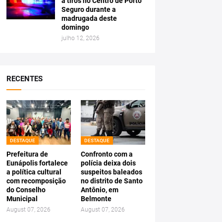
a tiros no Centro de Porto
Seguro durante a
madrugada deste
domingo
julho 12, 2026
RECENTES
DESTAQUE
DESTAQUE
Prefeitura de
Confronto com a
Eunápolis fortalece
polícia deixa dois
a política cultural
suspeitos baleados
com recomposição
no distrito de Santo
do Conselho
Antônio, em
Municipal
Belmonte
August 07, 2026
August 07, 2026