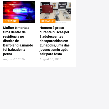
DESTAQUE
DESTAQUE
Mulher é morta a
Homem é preso
tiros dentro de
durante buscas por
residência no
3 adolescentes
distrito de
desaparecidas em
Barrolândia,marido
Eunapolis, uma das
foi baleado na
jovens sumiu após
perna
sair para festa
August 07, 2026
August 06, 2026