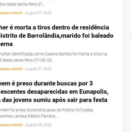
os nesta sexta-feira 07…
aianao.com.br
-
August 07, 2026
er é morta a tiros dentro de residência
istrito de Barrolândia,marido foi baleado
perna
lher identificada como Daiane Santos foi morta a tiros na
 desta sexta-feira 07/08/20…
aianao.com.br
-
August 07, 2026
em é preso durante buscas por 3
lescentes desaparecidas em Eunapolis,
das jovens sumiu após sair para festa
em foi preso durante buscas da Polícia Civil pelas
centes Larissa Ribeiro Ferreira, …
aianao.com.br
-
August 06, 2026