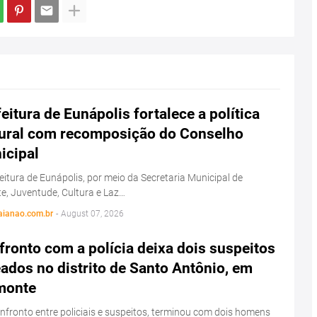
eitura de Eunápolis fortalece a política
tural com recomposição do Conselho
icipal
eitura de Eunápolis, por meio da Secretaria Municipal de
e, Juventude, Cultura e Laz…
aianao.com.br
-
August 07, 2026
ronto com a polícia deixa dois suspeitos
ados no distrito de Santo Antônio, em
monte
fronto entre policiais e suspeitos, terminou com dois homens