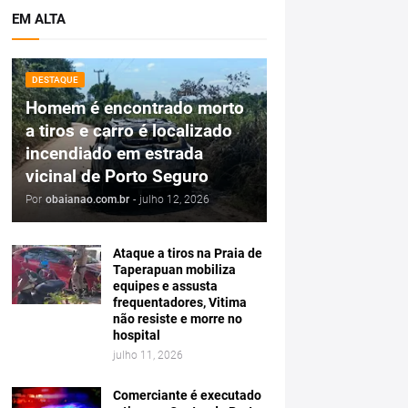
EM ALTA
DESTAQUE
Homem é encontrado morto
a tiros e carro é localizado
incendiado em estrada
vicinal de Porto Seguro
Por
obaianao.com.br
-
julho 12, 2026
Ataque a tiros na Praia de
Taperapuan mobiliza
equipes e assusta
frequentadores, Vitima
não resiste e morre no
hospital
julho 11, 2026
Comerciante é executado