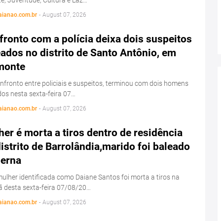
aianao.com.br
-
August 07, 2026
ronto com a polícia deixa dois suspeitos
ados no distrito de Santo Antônio, em
monte
fronto entre policiais e suspeitos, terminou com dois homens
os nesta sexta-feira 07…
aianao.com.br
-
August 07, 2026
er é morta a tiros dentro de residência
istrito de Barrolândia,marido foi baleado
perna
lher identificada como Daiane Santos foi morta a tiros na
 desta sexta-feira 07/08/20…
aianao.com.br
-
August 07, 2026