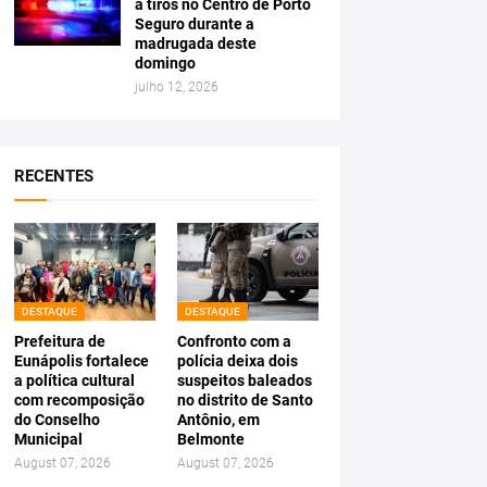
a tiros no Centro de Porto
Seguro durante a
madrugada deste
domingo
julho 12, 2026
RECENTES
DESTAQUE
DESTAQUE
Prefeitura de
Confronto com a
Eunápolis fortalece
polícia deixa dois
a política cultural
suspeitos baleados
com recomposição
no distrito de Santo
do Conselho
Antônio, em
Municipal
Belmonte
August 07, 2026
August 07, 2026