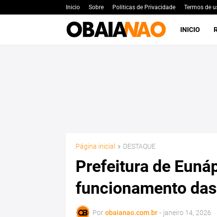
Inicio
Sobre
Politicas de Privacidade
Termos de u
INICIO
Página inicial
DESTAQUE
Prefeitura de Eunáp
funcionamento da
Por
obaianao.com.br
-
janeiro 14, 2026