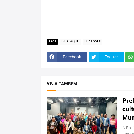
Tags
DESTAQUE
Eunapolis
Facebook
Twitter
VEJA TAMBEM
Pref
cul
Mun
A Pref
Esport