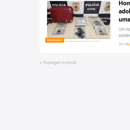
Hom
ado
uma 
Um hom
adoles
DESTAQUE
Por
ob
Postagem Anterior