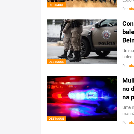
DESTAQUE
Por
ob
Conf
bale
Bel
Um con
balead
DESTAQUE
Por
ob
Mulh
no d
na 
Uma mu
manhã
DESTAQUE
Por
ob