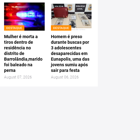
DESTAQUE
DESTAQUE
Mulher é morta a
Homem é preso
tiros dentro de
durante buscas por
residência no
3 adolescentes
distrito de
desaparecidas em
Barrolândia,marido
Eunapolis, uma das
foi baleado na
jovens sumiu após
perna
sair para festa
August 07, 2026
August 06, 2026