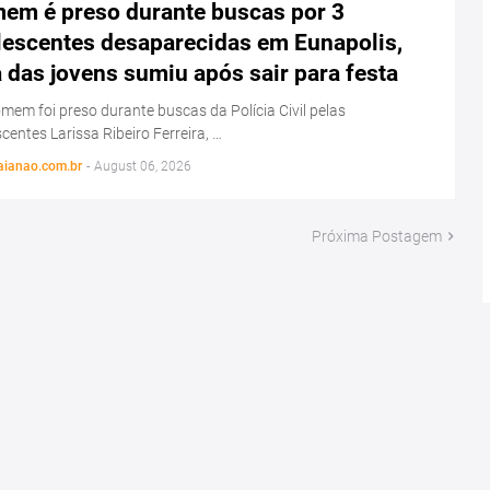
em é preso durante buscas por 3
lescentes desaparecidas em Eunapolis,
das jovens sumiu após sair para festa
em foi preso durante buscas da Polícia Civil pelas
centes Larissa Ribeiro Ferreira, …
aianao.com.br
-
August 06, 2026
Próxima Postagem