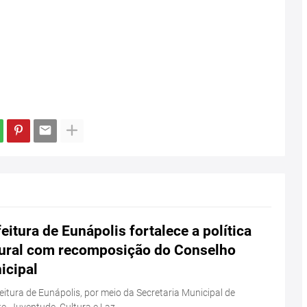
eitura de Eunápolis fortalece a política
tural com recomposição do Conselho
icipal
eitura de Eunápolis, por meio da Secretaria Municipal de
e, Juventude, Cultura e Laz…