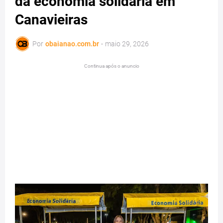
da economia solidária em
Canavieiras
Por
obaianao.com.br
-
maio 29, 2026
Continua após o anuncio