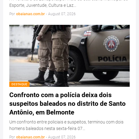
Esporte, Juventude, Cultura e Laz…
Por
obaianao.com.br
-
August 07, 2026
DESTAQUE
Confronto com a polícia deixa dois
suspeitos baleados no distrito de Santo
Antônio, em Belmonte
Um confronto entre policiais e suspeitos, terminou com dois
homens baleados nesta sexta-feira 07…
Por
obaianao.com.br
-
August 07, 2026