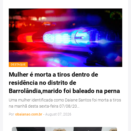
DESTAQUE
Mulher é morta a tiros dentro de
residência no distrito de
Barrolândia,marido foi baleado na perna
Uma mulher identificada como Daiane Santos foi morta a tiros
na manhã desta sexta-feira 07/08/20…
Por
obaianao.com.br
-
August 07, 2026