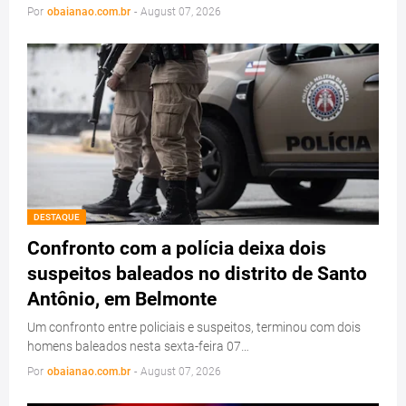
Por
obaianao.com.br
-
August 07, 2026
DESTAQUE
Confronto com a polícia deixa dois
suspeitos baleados no distrito de Santo
Antônio, em Belmonte
Um confronto entre policiais e suspeitos, terminou com dois
homens baleados nesta sexta-feira 07…
Por
obaianao.com.br
-
August 07, 2026