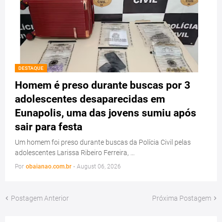
DESTAQUE
Homem é preso durante buscas por 3
adolescentes desaparecidas em
Eunapolis, uma das jovens sumiu após
sair para festa
Um homem foi preso durante buscas da Polícia Civil pelas
adolescentes Larissa Ribeiro Ferreira, …
Por
obaianao.com.br
-
August 06, 2026
Postagem Anterior
Próxima Postagem