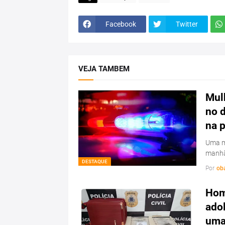
Facebook
Twitter
VEJA TAMBEM
Mulh
no d
na 
Uma mu
manhã
DESTAQUE
Por
ob
Hom
ado
uma 