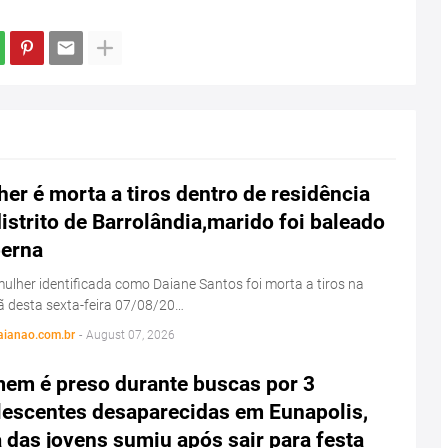
er é morta a tiros dentro de residência
istrito de Barrolândia,marido foi baleado
perna
lher identificada como Daiane Santos foi morta a tiros na
 desta sexta-feira 07/08/20…
aianao.com.br
-
August 07, 2026
em é preso durante buscas por 3
lescentes desaparecidas em Eunapolis,
das jovens sumiu após sair para festa