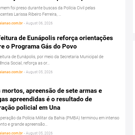
em foi preso durante buscas da Polícia Civil pelas
centes Larissa Ribeiro Ferreira, …
aianao.com.br
-
August 06, 2026
eitura de Eunápolis reforça orientações
re o Programa Gás do Povo
eitura de Eunápolis, por meio da Secretaria Municipal de
ência Social, reforça as or…
aianao.com.br
-
August 05, 2026
s mortos, apreensão de sete armas e
as apreendidas é o resultado de
ração policial em Una
eração da Polícia Militar da Bahia (PMBA) terminou em intenso
onto e grande apreensão…
aianao.com.br
-
August 05, 2026