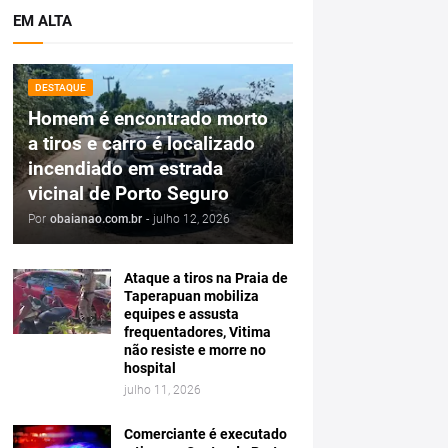
EM ALTA
DESTAQUE
Homem é encontrado morto
a tiros e carro é localizado
incendiado em estrada
vicinal de Porto Seguro
Por
obaianao.com.br
-
julho 12, 2026
Ataque a tiros na Praia de
Taperapuan mobiliza
equipes e assusta
frequentadores, Vitima
não resiste e morre no
hospital
julho 11, 2026
Comerciante é executado