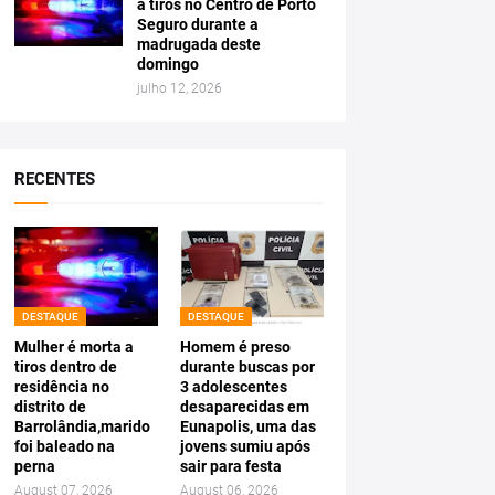
a tiros no Centro de Porto
Seguro durante a
madrugada deste
domingo
julho 12, 2026
RECENTES
DESTAQUE
DESTAQUE
Mulher é morta a
Homem é preso
tiros dentro de
durante buscas por
residência no
3 adolescentes
distrito de
desaparecidas em
Barrolândia,marido
Eunapolis, uma das
foi baleado na
jovens sumiu após
perna
sair para festa
August 07, 2026
August 06, 2026