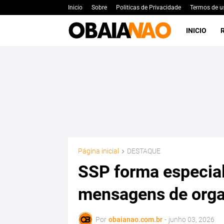
Inicio
Sobre
Politicas de Privacidade
Termos de u
INICIO
Página inicial
DESTAQUE
SSP forma especial
mensagens de orga
Por
obaianao.com.br
-
junho 03, 2026