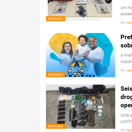
Um hom
adoles
DESTAQUE
Por
ob
Pref
sob
A Pref
Assist
Por
ob
DESTAQUE
Sei
drog
ope
Uma op
confr
DESTAQUE
Por
ob