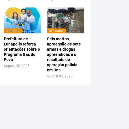
DESTAQUE
DESTAQUE
Prefeitura de
Seis mortos,
Eunápolis reforça
apreensão de sete
orientações sobre o
armas e drogas
Programa Gás do
apreendidas é o
Povo
resultado de
operação policial
August 05, 2026
em Una
August 05, 2026