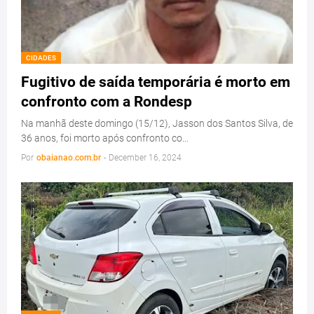
CIDADES
Fugitivo de saída temporária é morto em
confronto com a Rondesp
Na manhã deste domingo (15/12), Jasson dos Santos Silva, de
36 anos, foi morto após confronto co…
Por
obaianao.com.br
-
December 16, 2024