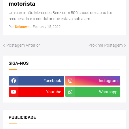
motorista
Um caminhão Mercedes Benz com 500 sacos de cacau foi
recuperado e o condutor que estava sob a am…
Por
Unknown
-
February 15, 2022
Postagem Anterior
Próxima Postagem
SIGA-NOS
Facebook
Instagram
Youtube
Whatsapp
PUBLICIDADE