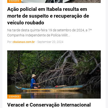
CIDADES
Ação policial em Itabela resulta em
morte de suspeito e recuperação de
veículo roubado
Na tarde desta quinta-feira 19 de setembro de 2024, a 7ª
Companhia Independente de Polícia Milit…
Por
obaianao.com.br
-
September 20, 2024
CIDADES
Veracel e Conservação Internacional