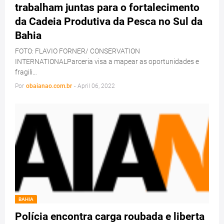
trabalham juntas para o fortalecimento
da Cadeia Produtiva da Pesca no Sul da
Bahia
FOTO: FLAVIO FORNER/ CONSERVATION
INTERNATIONALParceria visa a mapear as oportunidades e
fragili…
Por
obaianao.com.br
-
April 06, 2022
BAHIA
Polícia encontra carga roubada e liberta