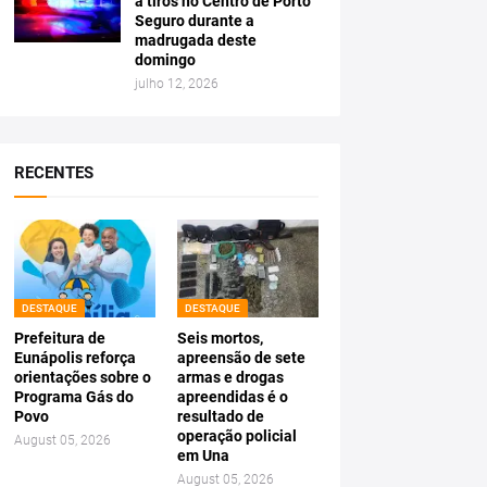
a tiros no Centro de Porto
Seguro durante a
madrugada deste
domingo
julho 12, 2026
RECENTES
DESTAQUE
DESTAQUE
Prefeitura de
Seis mortos,
Eunápolis reforça
apreensão de sete
orientações sobre o
armas e drogas
Programa Gás do
apreendidas é o
Povo
resultado de
operação policial
August 05, 2026
em Una
August 05, 2026