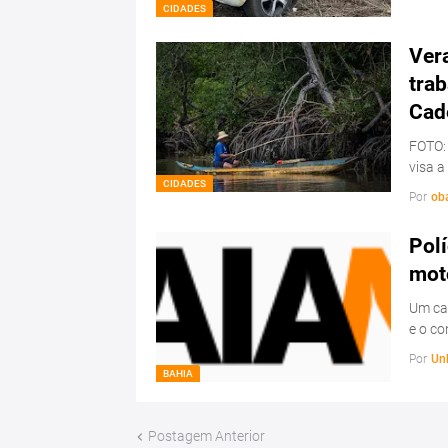
CIDADES
Ver
trab
Cad
FOTO:
visa a
CIDADES
Por
ob
Polí
mot
Um ca
e o c
Por
Un
BAHIA
Postagem Anterior