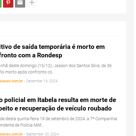
tivo de saída temporária é morto em
fronto com a Rondesp
hã deste domingo (15/12), Jasson dos Santos Silva, de 36
foi morto após confronto co…
aianao.com.br
-
December 16, 2024
 policial em Itabela resulta em morte de
peito e recuperação de veículo roubado
de desta quinta-feira 19 de setembro de 2024, a 7ª Companhia
ndente de Polícia Milit…
aianao.com.br
-
September 20, 2024