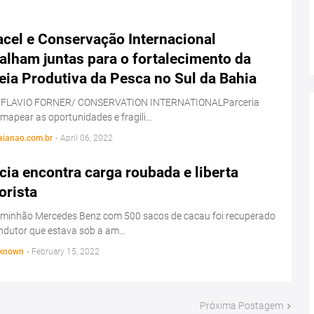
acel e Conservação Internacional
alham juntas para o fortalecimento da
eia Produtiva da Pesca no Sul da Bahia
 FLAVIO FORNER/ CONSERVATION INTERNATIONALParceria
 mapear as oportunidades e fragili…
aianao.com.br
-
April 06, 2022
cia encontra carga roubada e liberta
orista
minhão Mercedes Benz com 500 sacos de cacau foi recuperado
ondutor que estava sob a am…
known
-
February 15, 2022
Próxima Postagem