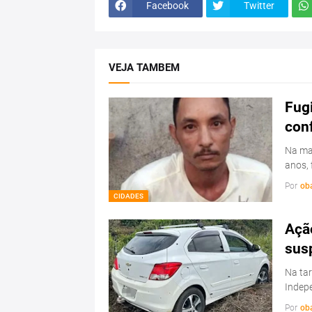
Facebook
Twitter
VEJA TAMBEM
Fugi
con
Na man
anos, 
Por
ob
CIDADES
Ação
sus
Na tar
Indepe
Por
ob