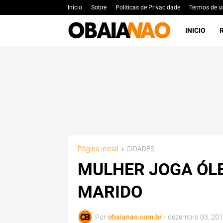
Inicio
Sobre
Politicas de Privacidade
Termos de u
INICIO
Página inicial
CIDADES
MULHER JOGA ÓL
MARIDO
Por
obaianao.com.br
-
dezembro 03, 20