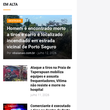
EM ALTA
DESTAQUE
Homem é encontrado morto
a tiros e carro é localizado
incendiado em estrada
vicinal de Porto Seguro
Por
obaianao.com.br
-
julho 12, 2026
Ataque a tiros na Praia de
Taperapuan mobiliza
equipes e assusta
frequentadores, Vitima
não resiste e morre no
hospital
julho 11, 2026
Comerciante é executado