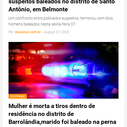
suspeitos baleados no distrito de Santo
Antônio, em Belmonte
Um confronto entre policiais e suspeitos, terminou com dois
homens baleados nesta sexta-feira 07…
Por
obaianao.com.br
-
August 07, 2026
DESTAQUE
Mulher é morta a tiros dentro de
residência no distrito de
Barrolândia,marido foi baleado na perna