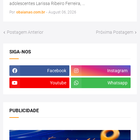
adolescentes Larissa Ribeiro Ferreira, …
Por
obaianao.com.br
-
August 06, 2026
Postagem Anterior
Próxima Postagem
SIGA-NOS
Facebook
Instagram
Youtube
Whatsapp
PUBLICIDADE