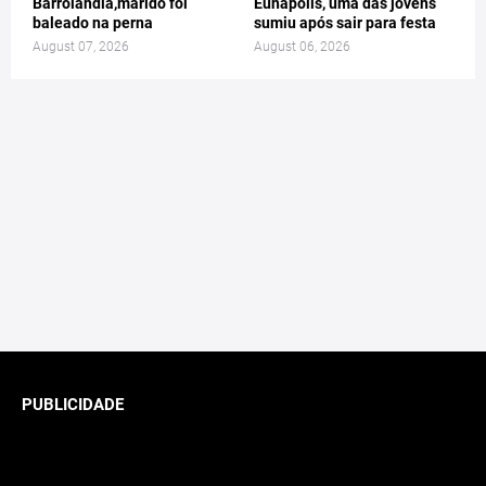
Barrolândia,marido foi
Eunapolis, uma das jovens
baleado na perna
sumiu após sair para festa
August 07, 2026
August 06, 2026
PUBLICIDADE