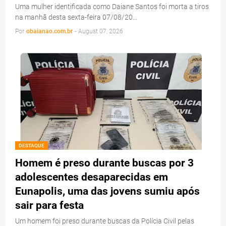
Uma mulher identificada como Daiane Santos foi morta a tiros
na manhã desta sexta-feira 07/08/20…
Por
obaianao.com.br
-
August 07, 2026
DESTAQUE
Homem é preso durante buscas por 3
adolescentes desaparecidas em
Eunapolis, uma das jovens sumiu após
sair para festa
Um homem foi preso durante buscas da Polícia Civil pelas