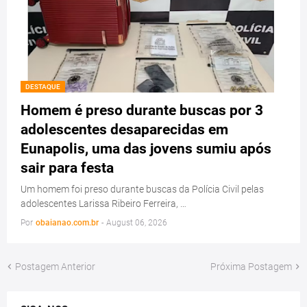
DESTAQUE
Homem é preso durante buscas por 3
adolescentes desaparecidas em
Eunapolis, uma das jovens sumiu após
sair para festa
Um homem foi preso durante buscas da Polícia Civil pelas
adolescentes Larissa Ribeiro Ferreira, …
Por
obaianao.com.br
-
August 06, 2026
Postagem Anterior
Próxima Postagem