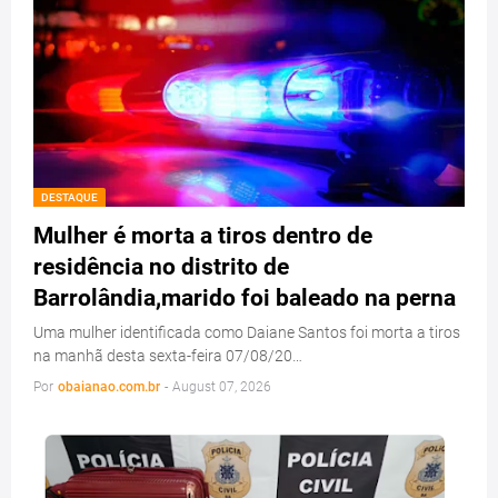
DESTAQUE
Mulher é morta a tiros dentro de
residência no distrito de
Barrolândia,marido foi baleado na perna
Uma mulher identificada como Daiane Santos foi morta a tiros
na manhã desta sexta-feira 07/08/20…
Por
obaianao.com.br
-
August 07, 2026