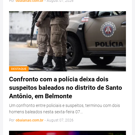
Por
obaianao.com.br
-
August 07, 2026
DESTAQUE
Confronto com a polícia deixa dois
suspeitos baleados no distrito de Santo
Antônio, em Belmonte
Um confronto entre policiais e suspeitos, terminou com dois
homens baleados nesta sexta-feira 07…
Por
obaianao.com.br
-
August 07, 2026