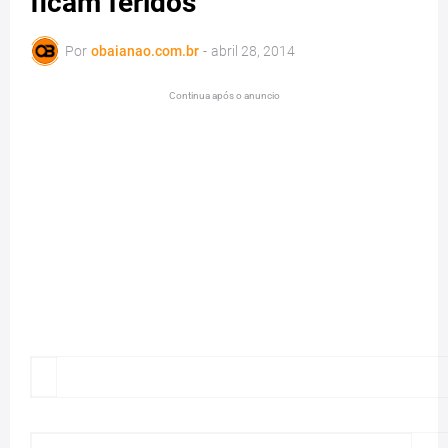
ficam feridos
Por
obaianao.com.br
-
abril 28, 2014
Continua após o anuncio