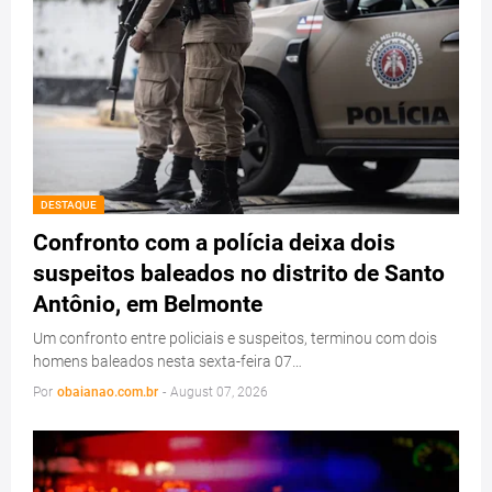
DESTAQUE
Confronto com a polícia deixa dois
suspeitos baleados no distrito de Santo
Antônio, em Belmonte
Um confronto entre policiais e suspeitos, terminou com dois
homens baleados nesta sexta-feira 07…
Por
obaianao.com.br
-
August 07, 2026