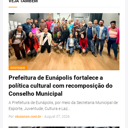
VEJA TAMBEM
DESTAQUE
Prefeitura de Eunápolis fortalece a
política cultural com recomposição do
Conselho Municipal
A Prefeitura de Eunápolis, por meio da Secretaria Municipal de
Esporte, Juventude, Cultura e Laz…
Por
obaianao.com.br
-
August 07, 2026