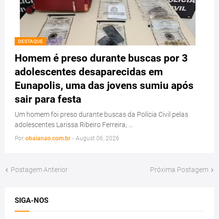
DESTAQUE
Homem é preso durante buscas por 3
adolescentes desaparecidas em
Eunapolis, uma das jovens sumiu após
sair para festa
Um homem foi preso durante buscas da Polícia Civil pelas
adolescentes Larissa Ribeiro Ferreira, …
Por
obaianao.com.br
-
August 06, 2026
Postagem Anterior
Próxima Postagem
SIGA-NOS