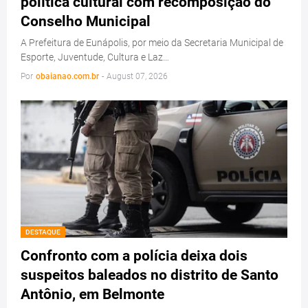
política cultural com recomposição do
Conselho Municipal
A Prefeitura de Eunápolis, por meio da Secretaria Municipal de
Esporte, Juventude, Cultura e Laz…
Por
obaianao.com.br
-
August 07, 2026
DESTAQUE
Confronto com a polícia deixa dois
suspeitos baleados no distrito de Santo
Antônio, em Belmonte