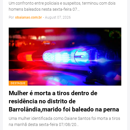
Um confronto entre policiais e suspeitos, terminou com dois
homens baleados nesta sexta-feira 07…
Por
obaianao.com.br
-
August 07, 2026
DESTAQUE
Mulher é morta a tiros dentro de
residência no distrito de
Barrolândia,marido foi baleado na perna
Uma mulher identificada como Daiane Santos foi morta a tiros
na manhã desta sexta-feira 07/08/20…