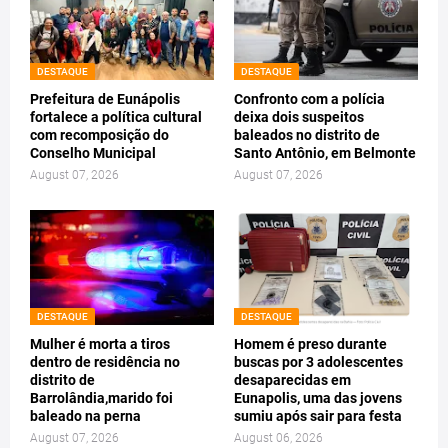
DESTAQUE
DESTAQUE
Prefeitura de Eunápolis
Confronto com a polícia
fortalece a política cultural
deixa dois suspeitos
com recomposição do
baleados no distrito de
Conselho Municipal
Santo Antônio, em Belmonte
August 07, 2026
August 07, 2026
DESTAQUE
DESTAQUE
Mulher é morta a tiros
Homem é preso durante
dentro de residência no
buscas por 3 adolescentes
distrito de
desaparecidas em
Barrolândia,marido foi
Eunapolis, uma das jovens
baleado na perna
sumiu após sair para festa
August 07, 2026
August 06, 2026