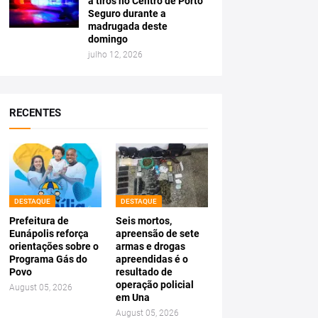
a tiros no Centro de Porto
Seguro durante a
madrugada deste
domingo
julho 12, 2026
RECENTES
DESTAQUE
DESTAQUE
Prefeitura de
Seis mortos,
Eunápolis reforça
apreensão de sete
orientações sobre o
armas e drogas
Programa Gás do
apreendidas é o
Povo
resultado de
operação policial
August 05, 2026
em Una
August 05, 2026