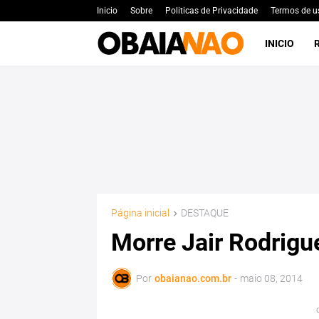
Inicio
Sobre
Politicas de Privacidade
Termos de u
INICIO
Página inicial
DESTAQUE
Morre Jair Rodrigu
Por
obaianao.com.br
-
maio 08, 2014