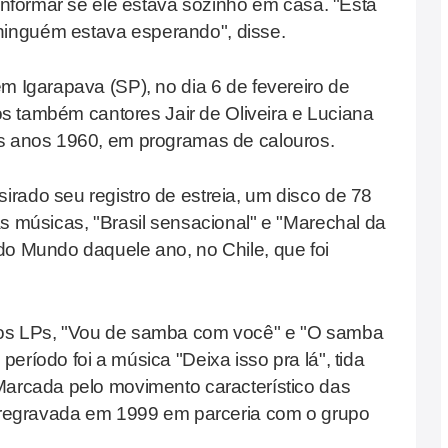
 informar se ele estava sozinho em casa. "Está
inguém estava esperando", disse.
m Igarapava (SP), no dia 6 de fevereiro de
dos também cantores Jair de Oliveira e Luciana
os anos 1960, em programas de calouros.
rado seu registro de estreia, um disco de 78
as músicas, "Brasil sensacional" e "Marechal da
do Mundo daquele ano, no Chile, que foi
ros LPs, "Vou de samba com você" e "O samba
eríodo foi a música "Deixa isso pra lá", tida
Marcada pelo movimento característico das
i regravada em 1999 em parceria com o grupo