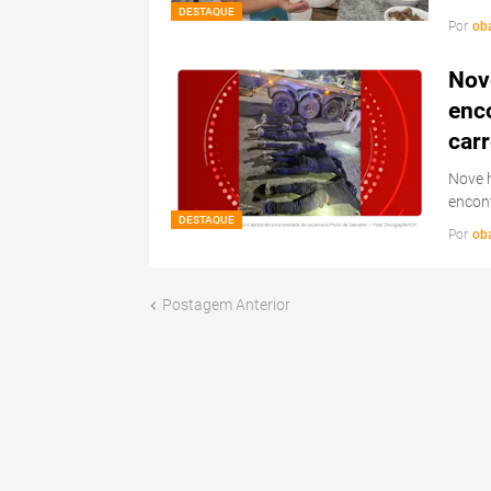
DESTAQUE
Por
ob
Nov
enc
carr
Nove 
encon
DESTAQUE
Por
ob
Postagem Anterior