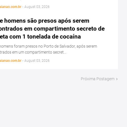
aianao.com.br
-
August 03, 2026
e homens são presos após serem
ontrados em compartimento secreto de
eta com 1 tonelada de cocaína
homens foram presos no Porto de Salvador, após serem
trados em um compartimento secret…
aianao.com.br
-
August 03, 2026
Próxima Postagem