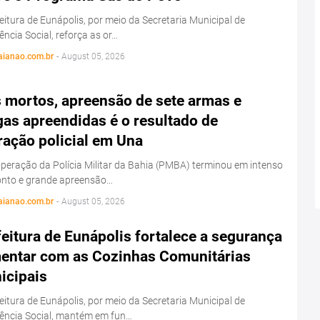
eitura de Eunápolis, por meio da Secretaria Municipal de
ência Social, reforça as or…
aianao.com.br
-
August 05, 2026
s mortos, apreensão de sete armas e
as apreendidas é o resultado de
ração policial em Una
eração da Polícia Militar da Bahia (PMBA) terminou em intenso
onto e grande apreensão…
aianao.com.br
-
August 05, 2026
eitura de Eunápolis fortalece a segurança
mentar com as Cozinhas Comunitárias
icipais
eitura de Eunápolis, por meio da Secretaria Municipal de
tência Social, mantém em fun…