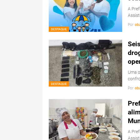
A Pref
Assist
Por
ob
DESTAQUE
Sei
drog
ope
Uma op
confr
DESTAQUE
Por
ob
Pref
ali
Mun
A Pref
Assis