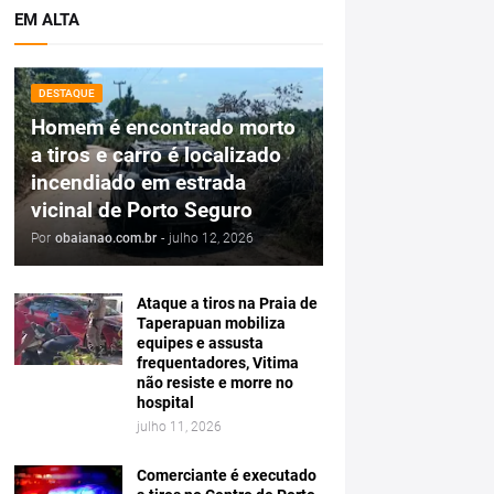
EM ALTA
DESTAQUE
Homem é encontrado morto
a tiros e carro é localizado
incendiado em estrada
vicinal de Porto Seguro
Por
obaianao.com.br
-
julho 12, 2026
Ataque a tiros na Praia de
Taperapuan mobiliza
equipes e assusta
frequentadores, Vitima
não resiste e morre no
hospital
julho 11, 2026
Comerciante é executado