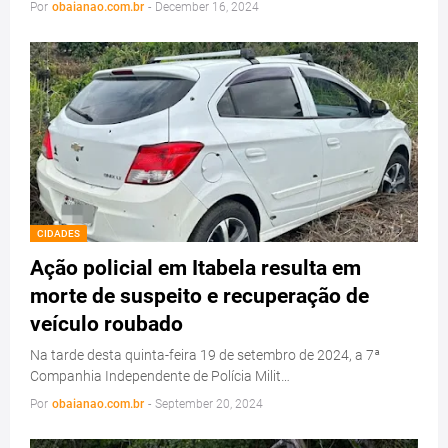
Por
obaianao.com.br
-
December 16, 2024
CIDADES
Ação policial em Itabela resulta em
morte de suspeito e recuperação de
veículo roubado
Na tarde desta quinta-feira 19 de setembro de 2024, a 7ª
Companhia Independente de Polícia Milit…
Por
obaianao.com.br
-
September 20, 2024