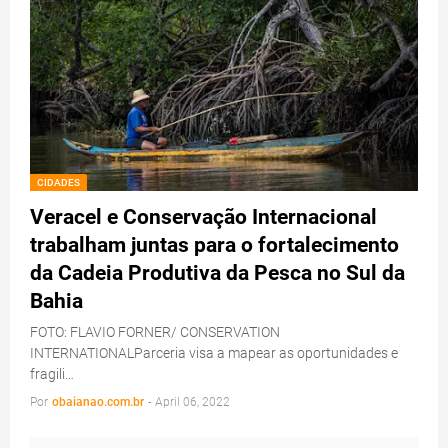
CIDADES
Veracel e Conservação Internacional
trabalham juntas para o fortalecimento
da Cadeia Produtiva da Pesca no Sul da
Bahia
FOTO: FLAVIO FORNER/ CONSERVATION
INTERNATIONALParceria visa a mapear as oportunidades e
fragili…
Por
obaianao.com.br
-
April 06, 2022