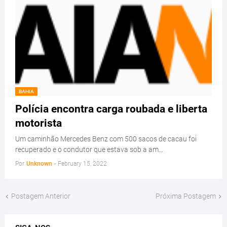
BAHIA
Polícia encontra carga roubada e liberta
motorista
Um caminhão Mercedes Benz com 500 sacos de cacau foi
recuperado e o condutor que estava sob a am…
Por
Unknown
-
February 15, 2022
Postagem Anterior
Próxima Postagem