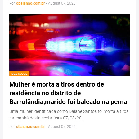
Por
obaianao.com.br
-
August 07, 2026
DESTAQUE
Mulher é morta a tiros dentro de
residência no distrito de
Barrolândia,marido foi baleado na perna
Uma mulher identificada como Daiane Santos foi morta a tiros
na manhã desta sexta-feira 07/08/20…
Por
obaianao.com.br
-
August 07, 2026