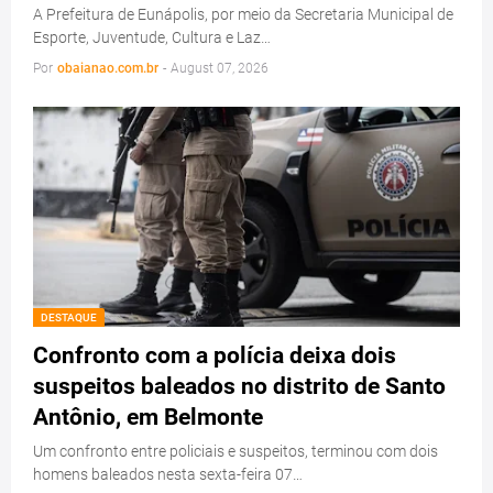
A Prefeitura de Eunápolis, por meio da Secretaria Municipal de
Esporte, Juventude, Cultura e Laz…
Por
obaianao.com.br
-
August 07, 2026
DESTAQUE
Confronto com a polícia deixa dois
suspeitos baleados no distrito de Santo
Antônio, em Belmonte
Um confronto entre policiais e suspeitos, terminou com dois
homens baleados nesta sexta-feira 07…