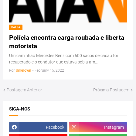
BAHIA
Polícia encontra carga roubada e liberta
motorista
Um caminhão Mercedes Benz com 500 sacos de cacau foi
recuperado e o condutor que estava sob a am…
Por
Unknown
-
February 15, 2022
Postagem Anterior
Próxima Postagem
SIGA-NOS
Facebook
Instagram