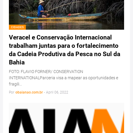
CIDADES
Veracel e Conservação Internacional
trabalham juntas para o fortalecimento
da Cadeia Produtiva da Pesca no Sul da
Bahia
FOTO: FLAVIO FORNER/ CONSERVATION
INTERNATIONALParceria visa a mapear as oportunidades e
fragili…
Por
obaianao.com.br
-
April 06, 2022