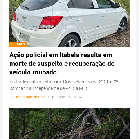
CIDADES
Ação policial em Itabela resulta em
morte de suspeito e recuperação de
veículo roubado
Na tarde desta quinta-feira 19 de setembro de 2024, a 7ª
Companhia Independente de Polícia Milit…
Por
obaianao.com.br
-
September 20, 2024