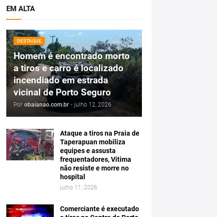
EM ALTA
DESTAQUE
Homem é encontrado morto
a tiros e carro é localizado
incendiado em estrada
vicinal de Porto Seguro
Por
obaianao.com.br
-
julho 12, 2026
Ataque a tiros na Praia de
Taperapuan mobiliza
equipes e assusta
frequentadores, Vitima
não resiste e morre no
hospital
julho 11, 2026
Comerciante é executado