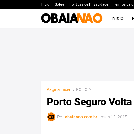
Inicio
Sobre
Politicas de Privacidade
Termos de u
INICIO
Página inicial
POLICIAL
Porto Seguro Volta
Por
obaianao.com.br
-
maio 13, 2015