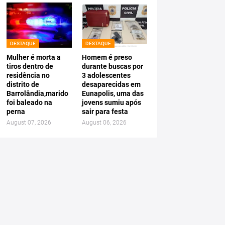
DESTAQUE
DESTAQUE
Mulher é morta a
Homem é preso
tiros dentro de
durante buscas por
residência no
3 adolescentes
distrito de
desaparecidas em
Barrolândia,marido
Eunapolis, uma das
foi baleado na
jovens sumiu após
perna
sair para festa
August 07, 2026
August 06, 2026