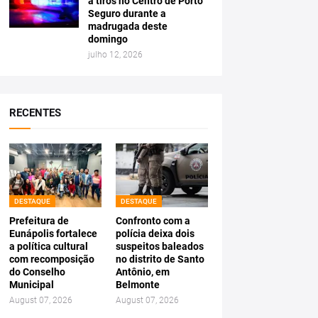
a tiros no Centro de Porto
Seguro durante a
madrugada deste
domingo
julho 12, 2026
RECENTES
DESTAQUE
DESTAQUE
Prefeitura de
Confronto com a
Eunápolis fortalece
polícia deixa dois
a política cultural
suspeitos baleados
com recomposição
no distrito de Santo
do Conselho
Antônio, em
Municipal
Belmonte
August 07, 2026
August 07, 2026