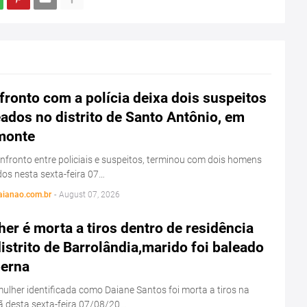
ronto com a polícia deixa dois suspeitos
ados no distrito de Santo Antônio, em
monte
fronto entre policiais e suspeitos, terminou com dois homens
os nesta sexta-feira 07…
aianao.com.br
-
August 07, 2026
er é morta a tiros dentro de residência
istrito de Barrolândia,marido foi baleado
perna
lher identificada como Daiane Santos foi morta a tiros na
 desta sexta-feira 07/08/20…