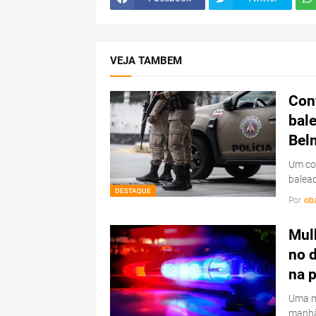
VEJA TAMBEM
Conf
bale
Bel
Um con
balead
DESTAQUE
Por
ob
Mulh
no d
na 
Uma mu
manhã