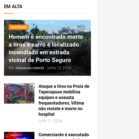
EM ALTA
DESTAQUE
Homem é encontrado morto
a tiros e carro é localizado
incendiado em estrada
vicinal de Porto Seguro
Por
obaianao.com.br
-
julho 12, 2026
Ataque a tiros na Praia de
Taperapuan mobiliza
equipes e assusta
frequentadores, Vitima
não resiste e morre no
hospital
julho 11, 2026
Comerciante é executado