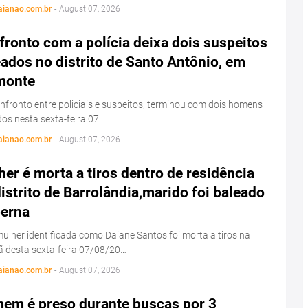
aianao.com.br
-
August 07, 2026
ronto com a polícia deixa dois suspeitos
ados no distrito de Santo Antônio, em
monte
fronto entre policiais e suspeitos, terminou com dois homens
os nesta sexta-feira 07…
aianao.com.br
-
August 07, 2026
er é morta a tiros dentro de residência
istrito de Barrolândia,marido foi baleado
perna
lher identificada como Daiane Santos foi morta a tiros na
 desta sexta-feira 07/08/20…
aianao.com.br
-
August 07, 2026
em é preso durante buscas por 3