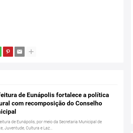
eitura de Eunápolis fortalece a política
tural com recomposição do Conselho
icipal
eitura de Eunápolis, por meio da Secretaria Municipal de
e, Juventude, Cultura e Laz…