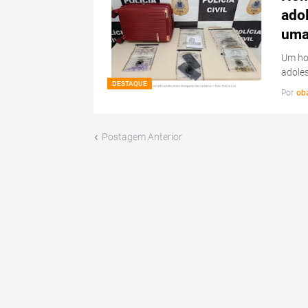
ado
uma 
Um hom
adoles
DESTAQUE
Por
ob
Postagem Anterior