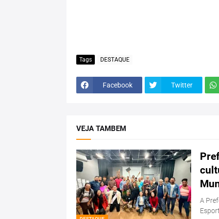
Tags
DESTAQUE
Facebook
Twitter
VEJA TAMBEM
Pref
cul
Mun
A Pref
Esport
DESTAQUE