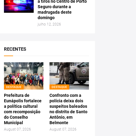
a tiros no Centro de Porto
Seguro durante a
madrugada deste
domingo
julho 12, 2026
RECENTES
DESTAQUE
DESTAQUE
Prefeitura de
Confronto com a
Eunápolis fortalece
polícia deixa dois
a política cultural
suspeitos baleados
com recomposição
no distrito de Santo
do Conselho
Antônio, em
Municipal
Belmonte
August 07, 2026
August 07, 2026