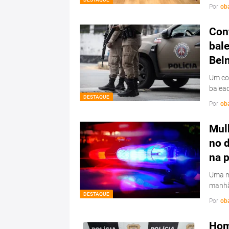
Por
ob
Conf
bale
Bel
Um con
balead
DESTAQUE
Por
ob
Mulh
no d
na 
Uma mu
manhã
DESTAQUE
Por
ob
Hom