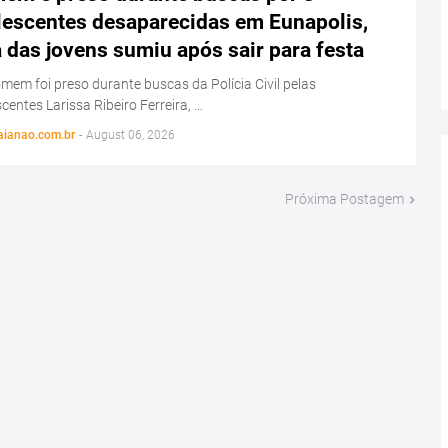
lescentes desaparecidas em Eunapolis,
das jovens sumiu após sair para festa
em foi preso durante buscas da Polícia Civil pelas
centes Larissa Ribeiro Ferreira, …
aianao.com.br
-
August 06, 2026
Próxima Postagem