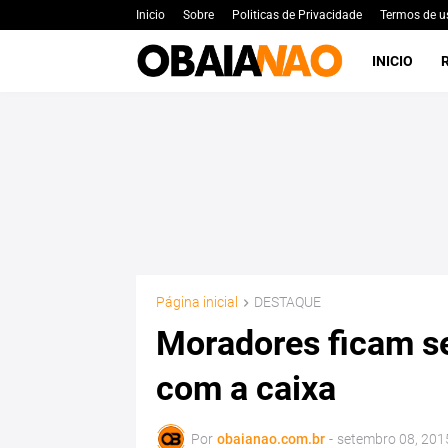
Inicio
Sobre
Politicas de Privacidade
Termos de u
INICIO
Página inicial
DESTAQUE
Moradores ficam s
com a caixa
Por
obaianao.com.br
-
setembro 08, 201