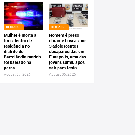
DESTAQUE
DESTAQUE
Mulher é morta a
Homem é preso
tiros dentro de
durante buscas por
residência no
3 adolescentes
distrito de
desaparecidas em
Barrolândia,marido
Eunapolis, uma das
foi baleado na
jovens sumiu após
perna
sair para festa
August 07, 2026
August 06, 2026