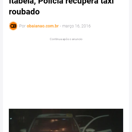
Itabela, Polícia recupera táxi
roubado
Por
obaianao.com.br
-
março 16, 2016
Continua após o anuncio