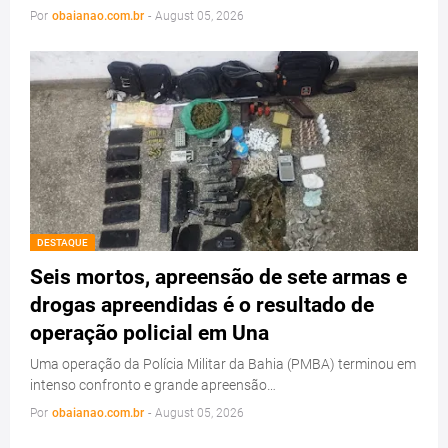
Por
obaianao.com.br
-
August 05, 2026
DESTAQUE
Seis mortos, apreensão de sete armas e
drogas apreendidas é o resultado de
operação policial em Una
Uma operação da Polícia Militar da Bahia (PMBA) terminou em
intenso confronto e grande apreensão…
Por
obaianao.com.br
-
August 05, 2026