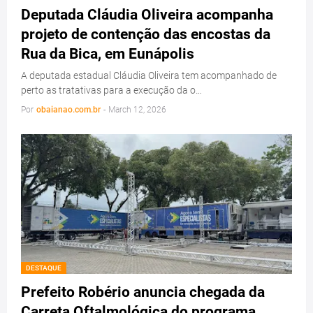
Deputada Cláudia Oliveira acompanha
projeto de contenção das encostas da
Rua da Bica, em Eunápolis
A deputada estadual Cláudia Oliveira tem acompanhado de
perto as tratativas para a execução da o…
Por
obaianao.com.br
-
March 12, 2026
DESTAQUE
Prefeito Robério anuncia chegada da
Carreta Oftalmológica do programa