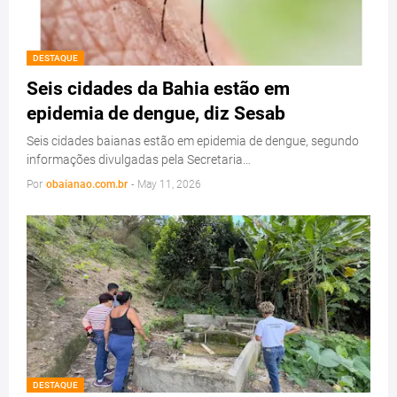
DESTAQUE
Seis cidades da Bahia estão em
epidemia de dengue, diz Sesab
Seis cidades baianas estão em epidemia de dengue, segundo
informações divulgadas pela Secretaria…
Por
obaianao.com.br
-
May 11, 2026
DESTAQUE