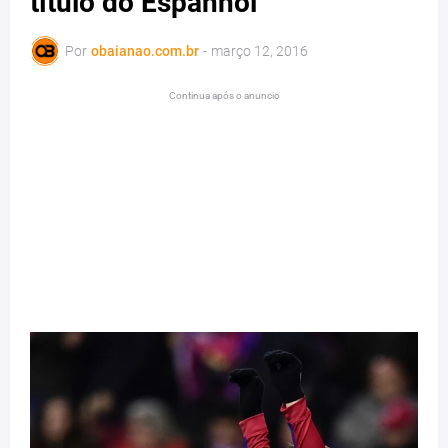
título do Espanhol
Por
obaianao.com.br
-
março 12, 2016
Continua após o anuncio