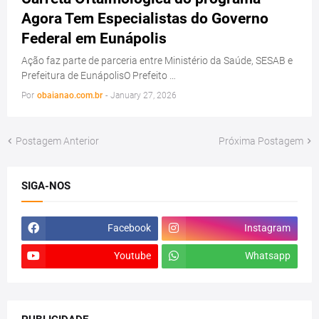
Agora Tem Especialistas do Governo
Federal em Eunápolis
Ação faz parte de parceria entre Ministério da Saúde, SESAB e
Prefeitura de EunápolisO Prefeito …
Por
obaianao.com.br
-
January 27, 2026
Postagem Anterior
Próxima Postagem
SIGA-NOS
Facebook
Instagram
Youtube
Whatsapp