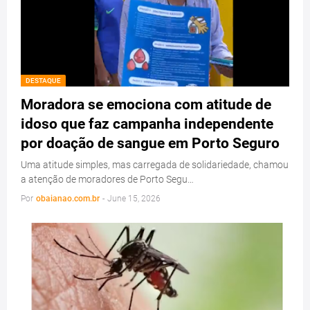
DESTAQUE
Moradora se emociona com atitude de
idoso que faz campanha independente
por doação de sangue em Porto Seguro
Uma atitude simples, mas carregada de solidariedade, chamou
a atenção de moradores de Porto Segu…
Por
obaianao.com.br
-
June 15, 2026