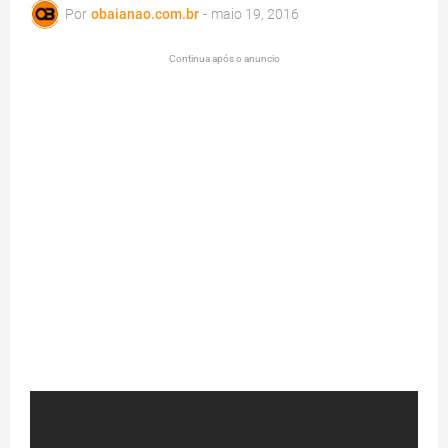
Por
obaianao.com.br
-
maio 19, 2016
Continua após o anuncio