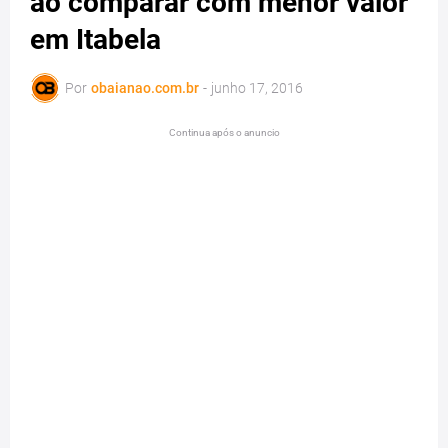
ao comparar com menor valor
em Itabela
Por
obaianao.com.br
-
junho 17, 2016
Continua após o anuncio