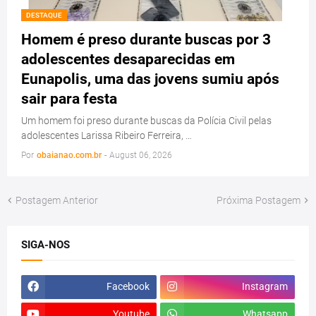
DESTAQUE
Homem é preso durante buscas por 3
adolescentes desaparecidas em
Eunapolis, uma das jovens sumiu após
sair para festa
Um homem foi preso durante buscas da Polícia Civil pelas
adolescentes Larissa Ribeiro Ferreira, …
Por
obaianao.com.br
-
August 06, 2026
Postagem Anterior
Próxima Postagem
SIGA-NOS
Facebook
Instagram
Youtube
Whatsapp