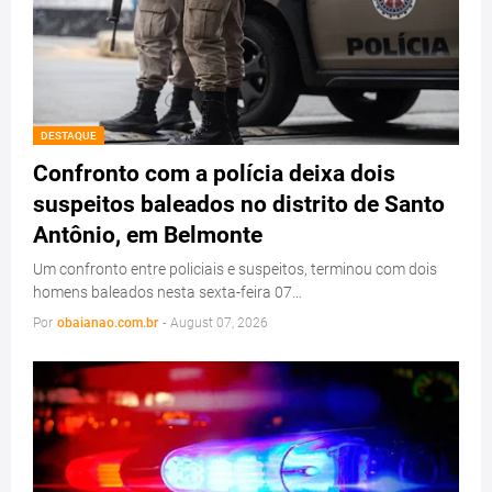
DESTAQUE
Confronto com a polícia deixa dois
suspeitos baleados no distrito de Santo
Antônio, em Belmonte
Um confronto entre policiais e suspeitos, terminou com dois
homens baleados nesta sexta-feira 07…
Por
obaianao.com.br
-
August 07, 2026