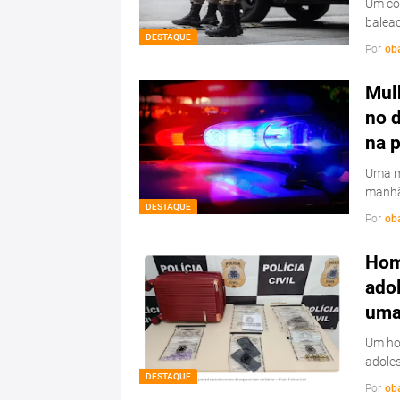
Um con
balead
DESTAQUE
Por
ob
Mulh
no d
na 
Uma mu
manhã
DESTAQUE
Por
ob
Hom
ado
uma 
Um hom
adoles
DESTAQUE
Por
ob