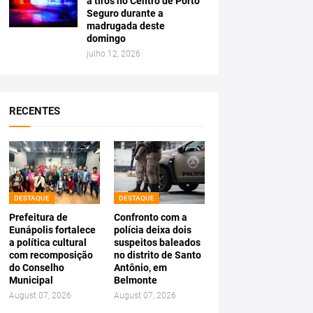
a tiros no Centro de Porto
Seguro durante a
madrugada deste
domingo
julho 12, 2026
RECENTES
DESTAQUE
DESTAQUE
Prefeitura de
Confronto com a
Eunápolis fortalece
polícia deixa dois
a política cultural
suspeitos baleados
com recomposição
no distrito de Santo
do Conselho
Antônio, em
Municipal
Belmonte
August 07, 2026
August 07, 2026