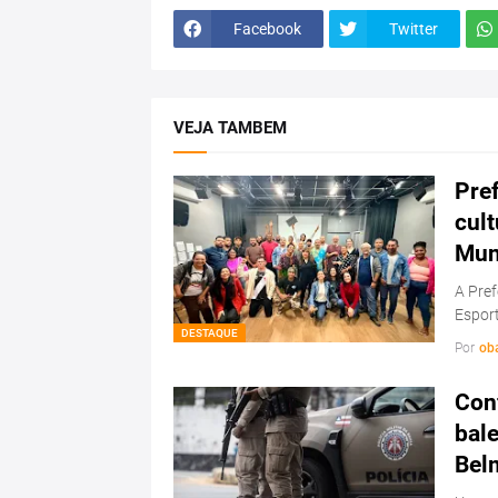
Facebook
Twitter
VEJA TAMBEM
Pref
cul
Mun
A Pref
Esport
DESTAQUE
Por
ob
Conf
bale
Bel