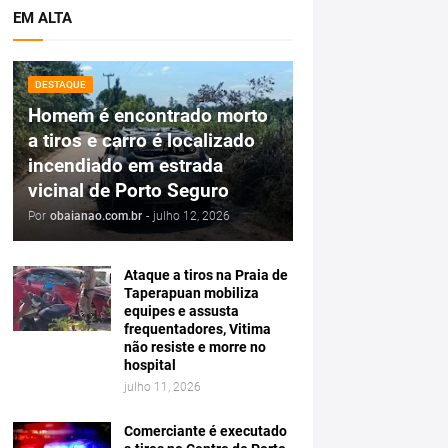
EM ALTA
DESTAQUE
Homem é encontrado morto
a tiros e carro é localizado
incendiado em estrada
vicinal de Porto Seguro
Por
obaianao.com.br
-
julho 12, 2026
Ataque a tiros na Praia de
Taperapuan mobiliza
equipes e assusta
frequentadores, Vitima
não resiste e morre no
hospital
julho 11, 2026
Comerciante é executado