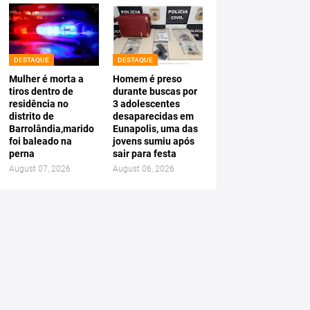
DESTAQUE
DESTAQUE
Mulher é morta a
Homem é preso
tiros dentro de
durante buscas por
residência no
3 adolescentes
distrito de
desaparecidas em
Barrolândia,marido
Eunapolis, uma das
foi baleado na
jovens sumiu após
perna
sair para festa
August 07, 2026
August 06, 2026