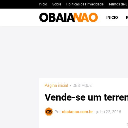
Inicio
Sobre
Politicas de Privacidade
Termos de u
INICIO
Página inicial
DESTAQUE
Vende-se um terre
Por
obaianao.com.br
-
julho 22, 2016