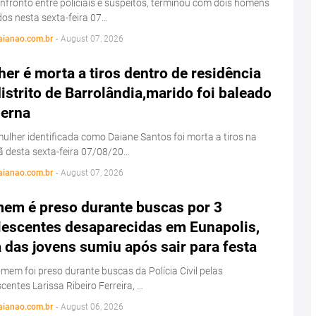
fronto entre policiais e suspeitos, terminou com dois homens
os nesta sexta-feira 07…
aianao.com.br
-
August 07, 2026
er é morta a tiros dentro de residência
istrito de Barrolândia,marido foi baleado
perna
lher identificada como Daiane Santos foi morta a tiros na
 desta sexta-feira 07/08/20…
aianao.com.br
-
August 07, 2026
em é preso durante buscas por 3
lescentes desaparecidas em Eunapolis,
das jovens sumiu após sair para festa
em foi preso durante buscas da Polícia Civil pelas
centes Larissa Ribeiro Ferreira, …
aianao.com.br
-
August 06, 2026