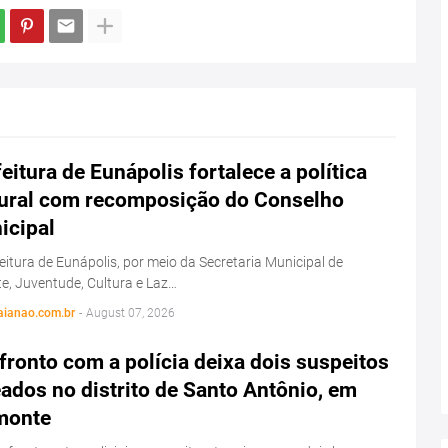
eitura de Eunápolis fortalece a política
tural com recomposição do Conselho
icipal
eitura de Eunápolis, por meio da Secretaria Municipal de
e, Juventude, Cultura e Laz…
aianao.com.br
-
August 07, 2026
ronto com a polícia deixa dois suspeitos
ados no distrito de Santo Antônio, em
monte