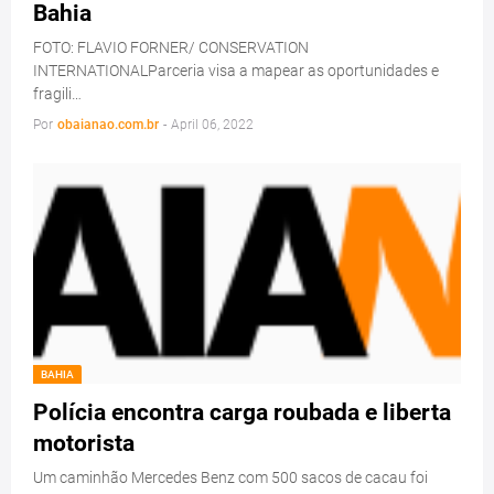
Bahia
FOTO: FLAVIO FORNER/ CONSERVATION
INTERNATIONALParceria visa a mapear as oportunidades e
fragili…
Por
obaianao.com.br
-
April 06, 2022
BAHIA
Polícia encontra carga roubada e liberta
motorista
Um caminhão Mercedes Benz com 500 sacos de cacau foi