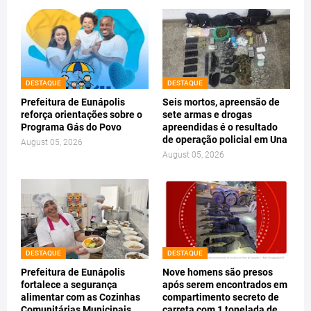
DESTAQUE
DESTAQUE
Prefeitura de Eunápolis
Seis mortos, apreensão de
reforça orientações sobre o
sete armas e drogas
Programa Gás do Povo
apreendidas é o resultado
de operação policial em Una
August 05, 2026
August 05, 2026
DESTAQUE
DESTAQUE
Prefeitura de Eunápolis
Nove homens são presos
fortalece a segurança
após serem encontrados em
alimentar com as Cozinhas
compartimento secreto de
Comunitárias Municipais
carreta com 1 tonelada de