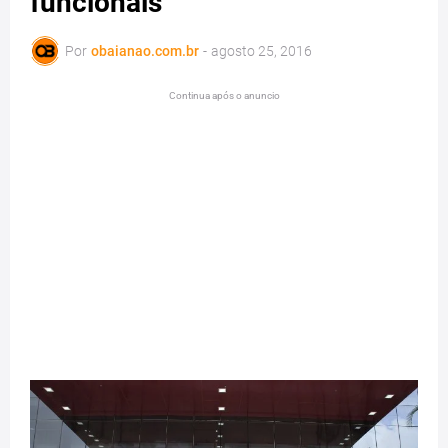
funcionais
Por
obaianao.com.br
-
agosto 25, 2016
Continua após o anuncio