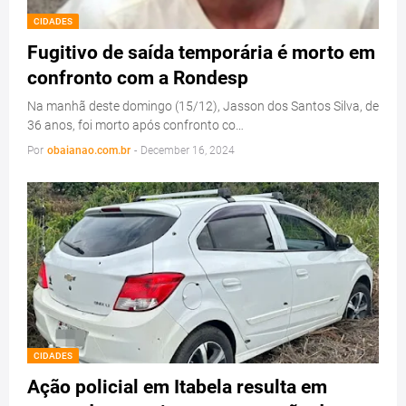
CIDADES
Fugitivo de saída temporária é morto em
confronto com a Rondesp
Na manhã deste domingo (15/12), Jasson dos Santos Silva, de
36 anos, foi morto após confronto co…
Por
obaianao.com.br
-
December 16, 2024
CIDADES
Ação policial em Itabela resulta em