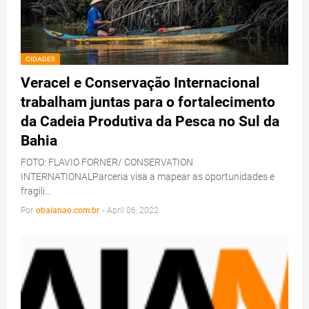
CIDADES
Veracel e Conservação Internacional
trabalham juntas para o fortalecimento
da Cadeia Produtiva da Pesca no Sul da
Bahia
FOTO: FLAVIO FORNER/ CONSERVATION
INTERNATIONALParceria visa a mapear as oportunidades e
fragili…
Por
obaianao.com.br
-
April 06, 2022