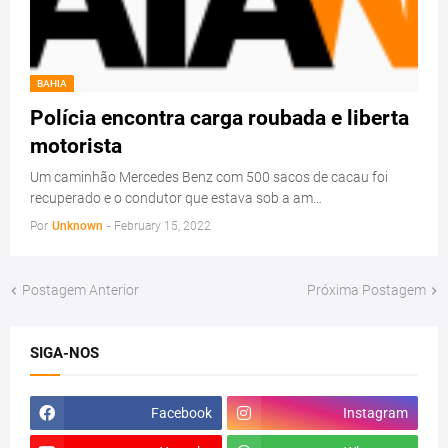
BAHIA
Polícia encontra carga roubada e liberta
motorista
Um caminhão Mercedes Benz com 500 sacos de cacau foi
recuperado e o condutor que estava sob a am…
Por
Unknown
-
February 15, 2022
Postagem Anterior
Próxima Postagem
SIGA-NOS
Facebook
Instagram