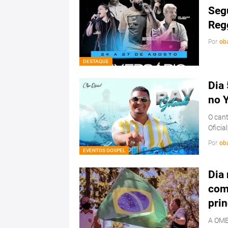
Segu
Reg
Por
ob
DESTAQUE
Dia 
no 
O cant
Oficial
Por
ob
EVENTOS GOSPEL
Dia 
com
prin
A OMEP