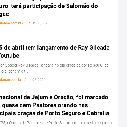
ro, terá participação de Salomão do
gae
aianao.com.br
-
August 16, 2023
5 de abril tem lançamento de Ray Gileade
Youtube
or Gospel Ray Gileade, lançará no dia cinco de abril o seu Clipe
, o clipe tem o t…
aianao.com.br
-
April 02, 2021
nacional de Jejum e Oração, foi marcado
 quase cem Pastores orando nas
cipais praças de Porto Seguro e Cabrália
S, ( Ordem de Pastores de Porto Seguro) reuniu nesta segunda