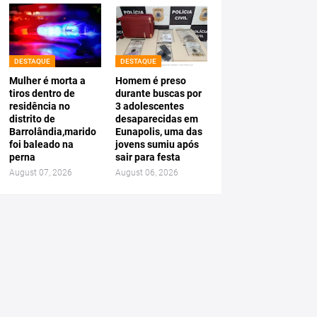
DESTAQUE
DESTAQUE
Mulher é morta a
Homem é preso
tiros dentro de
durante buscas por
residência no
3 adolescentes
distrito de
desaparecidas em
Barrolândia,marido
Eunapolis, uma das
foi baleado na
jovens sumiu após
perna
sair para festa
August 07, 2026
August 06, 2026