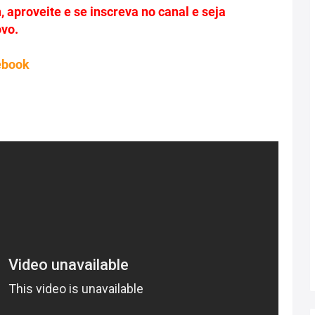
 aproveite e se inscreva no canal e seja
ovo.
ebook