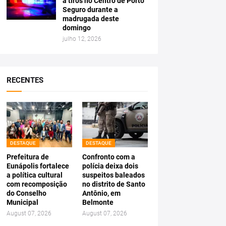
a tiros no Centro de Porto
Seguro durante a
madrugada deste
domingo
julho 12, 2026
RECENTES
DESTAQUE
DESTAQUE
Prefeitura de
Confronto com a
Eunápolis fortalece
polícia deixa dois
a política cultural
suspeitos baleados
com recomposição
no distrito de Santo
do Conselho
Antônio, em
Municipal
Belmonte
August 07, 2026
August 07, 2026