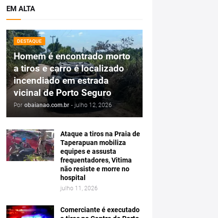
EM ALTA
DESTAQUE
Homem é encontrado morto
a tiros e carro é localizado
incendiado em estrada
vicinal de Porto Seguro
Por
obaianao.com.br
-
julho 12, 2026
Ataque a tiros na Praia de
Taperapuan mobiliza
equipes e assusta
frequentadores, Vitima
não resiste e morre no
hospital
julho 11, 2026
Comerciante é executado