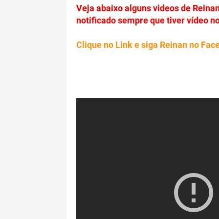
Veja abaixo alguns videos de Reinan,
notificado sempre que tiver vídeo n
Clique no Link e siga Reinan no Fac