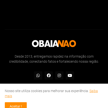
Desde 2013, entregamos rapidez na informação com
credibilidade, conectando fatos e fortalecendo nossa região.
Nosso site utiliza cookies para melhorar sua experiência.
Saiba
mais
Inicio
Sobre
Politicas de Privacidade
Contate-nos
Aceitar !
© OBAIANAO 2013 - 2025 | Rapidez na informação