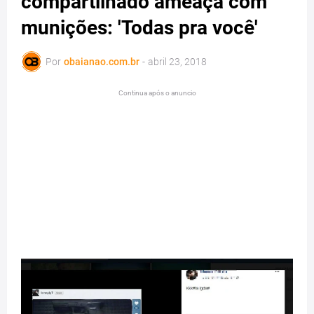
compartilhado ameaça com
munições: 'Todas pra você'
Por
obaianao.com.br
-
abril 23, 2018
Continua após o anuncio