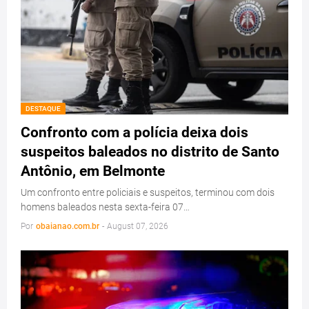
DESTAQUE
Confronto com a polícia deixa dois
suspeitos baleados no distrito de Santo
Antônio, em Belmonte
Um confronto entre policiais e suspeitos, terminou com dois
homens baleados nesta sexta-feira 07…
Por
obaianao.com.br
-
August 07, 2026