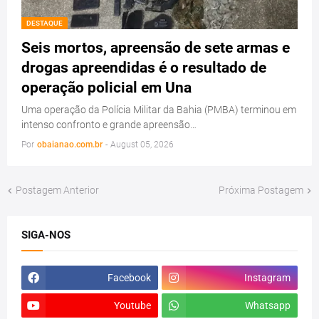
DESTAQUE
Seis mortos, apreensão de sete armas e
drogas apreendidas é o resultado de
operação policial em Una
Uma operação da Polícia Militar da Bahia (PMBA) terminou em
intenso confronto e grande apreensão…
Por
obaianao.com.br
-
August 05, 2026
Postagem Anterior
Próxima Postagem
SIGA-NOS
Facebook
Instagram
Youtube
Whatsapp