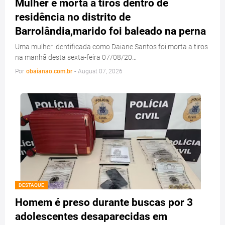
Mulher é morta a tiros dentro de
residência no distrito de
Barrolândia,marido foi baleado na perna
Uma mulher identificada como Daiane Santos foi morta a tiros
na manhã desta sexta-feira 07/08/20…
Por
obaianao.com.br
-
August 07, 2026
DESTAQUE
Homem é preso durante buscas por 3
adolescentes desaparecidas em