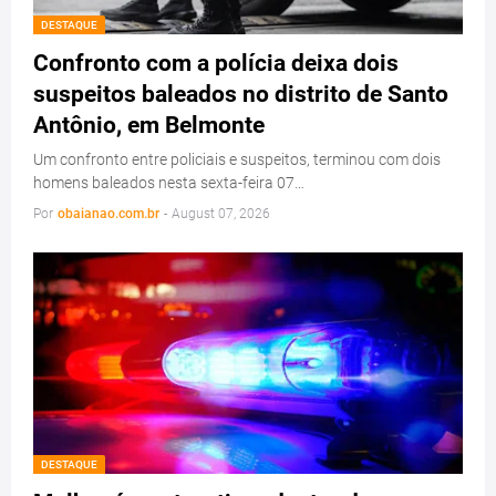
DESTAQUE
Confronto com a polícia deixa dois
suspeitos baleados no distrito de Santo
Antônio, em Belmonte
Um confronto entre policiais e suspeitos, terminou com dois
homens baleados nesta sexta-feira 07…
Por
obaianao.com.br
-
August 07, 2026
DESTAQUE