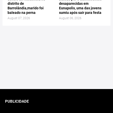
distrito de
desaparecidas em
Barrolândia,marido foi
Eunapolis, uma das jovens
baleado na perna
sumiu após sair para festa
August 07, 2026
August 06, 2026
PUBLICIDADE