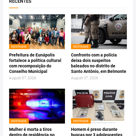
RECENTES
DESTAQUE
DESTAQUE
Prefeitura de Eunápolis
Confronto com a polícia
fortalece a política cultural
deixa dois suspeitos
com recomposição do
baleados no distrito de
Conselho Municipal
Santo Antônio, em Belmonte
August 07, 2026
August 07, 2026
DESTAQUE
DESTAQUE
Mulher é morta a tiros
Homem é preso durante
dentro de residência no
buscas por 3 adolescentes