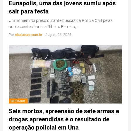
Eunapolis, uma das jovens sumiu após
sair para festa
Um homem foi preso durante buscas da Polícia Civil pelas
adolescentes Larissa Ribeiro Ferreira, …
Por
obaianao.com.br
-
August 06, 2026
DESTAQUE
Seis mortos, apreensão de sete armas e
drogas apreendidas é o resultado de
operação policial em Una