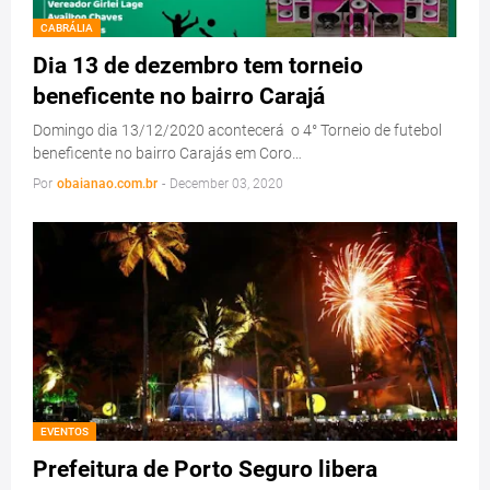
CABRÁLIA
Dia 13 de dezembro tem torneio
beneficente no bairro Carajá
Domingo dia 13/12/2020 acontecerá o 4° Torneio de futebol
beneficente no bairro Carajás em Coro…
Por
obaianao.com.br
-
December 03, 2020
EVENTOS
Prefeitura de Porto Seguro libera