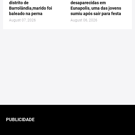
distrito de
desaparecidas em
Barrolândia,marido foi
Eunapolis, uma das jovens
baleado na perna
sumiu após sair para festa
August 07, 2026
August 06, 2026
PUBLICIDADE