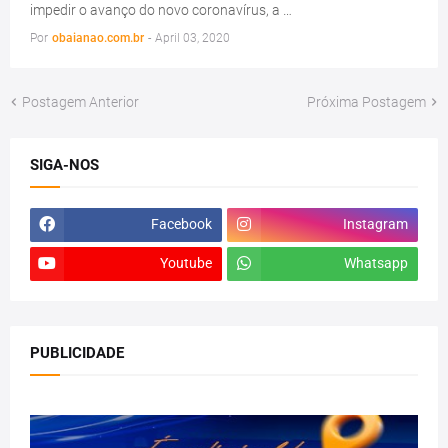
impedir o avanço do novo coronavírus, a …
Por
obaianao.com.br
-
April 03, 2020
Postagem Anterior
Próxima Postagem
SIGA-NOS
Facebook
Instagram
Youtube
Whatsapp
PUBLICIDADE