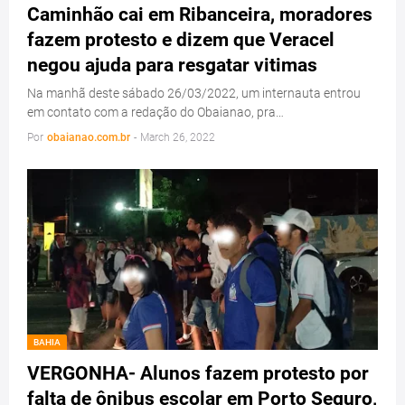
Caminhão cai em Ribanceira, moradores
fazem protesto e dizem que Veracel
negou ajuda para resgatar vitimas
Na manhã deste sábado 26/03/2022, um internauta entrou
em contato com a redação do Obaianao, pra…
Por
obaianao.com.br
-
March 26, 2022
BAHIA
VERGONHA- Alunos fazem protesto por
falta de ônibus escolar em Porto Seguro,