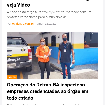
veja Video
A noite desta terça feira 22/03/2022, foi marcado com um
protesto vergonhoso para o município de…
Por
obaianao.com.br
-
March 22, 2022
BAHIA
Operação do Detran-BA inspeciona
empresas credenciadas ao órgão em
todo estado