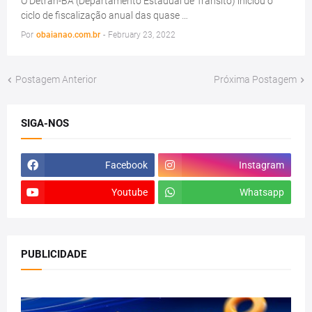
O Detran-BA (Departamento Estadual de Trânsito) iniciou o
ciclo de fiscalização anual das quase …
Por
obaianao.com.br
-
February 23, 2022
Postagem Anterior
Próxima Postagem
SIGA-NOS
Facebook
Instagram
Youtube
Whatsapp
PUBLICIDADE