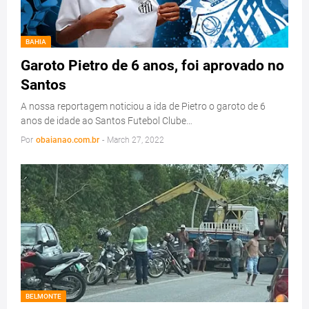
BAHIA
Garoto Pietro de 6 anos, foi aprovado no
Santos
A nossa reportagem noticiou a ida de Pietro o garoto de 6
anos de idade ao Santos Futebol Clube…
Por
obaianao.com.br
-
March 27, 2022
BELMONTE