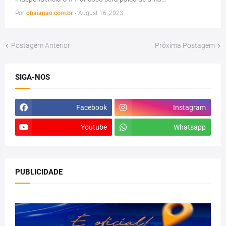
Por
obaianao.com.br
-
August 16, 2023
Postagem Anterior
Próxima Postagem
SIGA-NOS
Facebook
Instagram
Youtube
Whatsapp
PUBLICIDADE